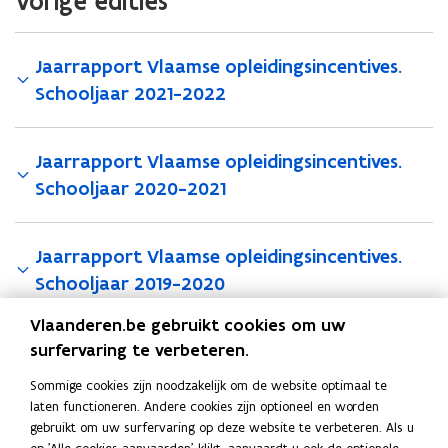
Vorige edities
l
e
l
e
e
v
e
v
i
r
i
r
d
Jaarrapport Vlaamse opleidingsincentives.
a
d
a
i
g
i
g
Schooljaar 2021-2022
n
i
n
i
g
n
g
n
s
g
s
g
Jaarrapport Vlaamse opleidingsincentives.
i
i
Schooljaar 2020-2021
n
n
c
c
e
e
n
Jaarrapport Vlaamse opleidingsincentives.
n
t
t
Schooljaar 2019-2020
i
i
v
v
Vlaanderen.be gebruikt cookies om uw
e
e
surfervaring te verbeteren.
s
Deel deze pagina
s
2
2
Sommige cookies zijn noodzakelijk om de website optimaal te
F
L
K
2
2
laten functioneren. Andere cookies zijn optioneel en worden
a
i
o
-
-
gebruikt om uw surfervaring op deze website te verbeteren. Als u
c
n
p
2
2