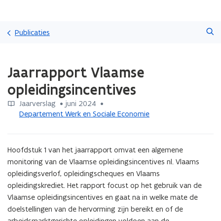
Overslaan
Zoeken
en
Publicaties
naar
de
Gedaan
inhoud
Jaarrapport Vlaamse
met
gaan
laden.
opleidingsincentives
U
bevindt
Jaarverslag
 •
juni 2024
 • 
zich
Departement Werk en Sociale Economie
op:
Jaarrapport
Vlaamse
Hoofdstuk 1 van het jaarrapport omvat een algemene 
opleidingsincentives
monitoring van de Vlaamse opleidingsincentives nl. Vlaams 
opleidingsverlof, opleidingscheques en Vlaams 
opleidingskrediet. Het rapport focust op het gebruik van de 
Vlaamse opleidingsincentives en gaat na in welke mate de 
doelstellingen van de hervorming zijn bereikt en of de 
arbeidsmarktgerichte opleidingen voldoen aan de 