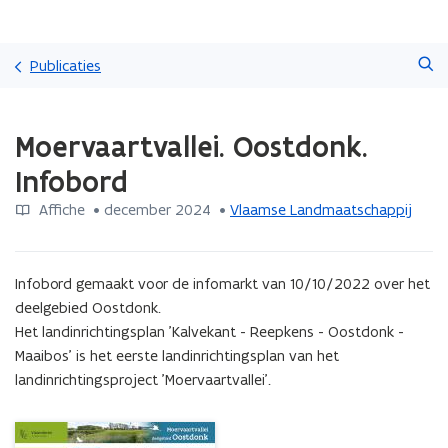
Overslaan
Zoeken
en
Publicaties
naar
de
Gedaan
inhoud
Moervaartvallei. Oostdonk.
met
gaan
laden.
Infobord
U
bevindt
Affiche
 •
december 2024
 • 
Vlaamse Landmaatschappij
zich
op:
Moervaartvallei.
Infobord gemaakt voor de infomarkt van 10/10/2022 over het 
Oostdonk.
Infobord
deelgebied Oostdonk.

Het landinrichtingsplan 'Kalvekant - Reepkens - Oostdonk - 
Maaibos' is het eerste landinrichtingsplan van het 
landinrichtingsproject 'Moervaartvallei'.