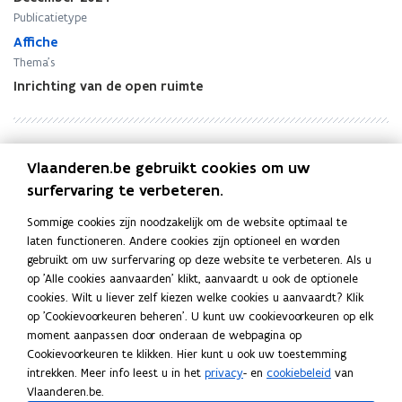
a
a
i
i
i
Publicatietype
n
n
e
.
.
d
Affiche
d
u
O
O
m
m
w
Thema's
o
o
a
a
v
Inrichting van de open ruimte
s
s
a
a
e
t
t
t
t
n
d
d
s
s
s
o
o
c
c
t
n
Vlaanderen.be gebruikt cookies om uw
n
h
h
e
k
k
Deel deze pagina
surfervaring te verbeteren.
a
a
r
.
.
p
p
F
L
K
I
Sommige cookies zijn noodzakelijk om de website optimaal te
I
p
p
a
i
o
n
laten functioneren. Andere cookies zijn optioneel en worden
n
i
i
c
n
p
f
gebruikt om uw surfervaring op deze website te verbeteren. Als u
f
j
j
o
op 'Alle cookies aanvaarden' klikt, aanvaardt u ook de optionele
o
e
k
i
Gerelateerde publicaties
b
cookies. Wilt u liever zelf kiezen welke cookies u aanvaardt? Klik
b
b
e
e
o
op 'Cookievoorkeuren beheren'. U kunt uw cookievoorkeuren op elk
o
o
d
e
Moervaartvallei. Kalvekant. Infobord
r
moment aanpassen door onderaan de webpagina op
r
o
i
r
d
Cookievoorkeuren te klikken. Hier kunt u ook uw toestemming
d
Publicatie
k
n
l
intrekken. Meer info leest u in het
privacy
- en
cookiebeleid
van
Moervaartvallei. Maaibos. Infobord
o
o
i
Vlaanderen.be.