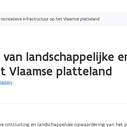
Overslaan
en
recreatieve infrastructuur op het Vlaamse platteland
naar
de
inhoud
gaan
van landschappelijke e
et Vlaamse platteland
happij
e ontsluiting en landschappelijke opwaardering van het pl