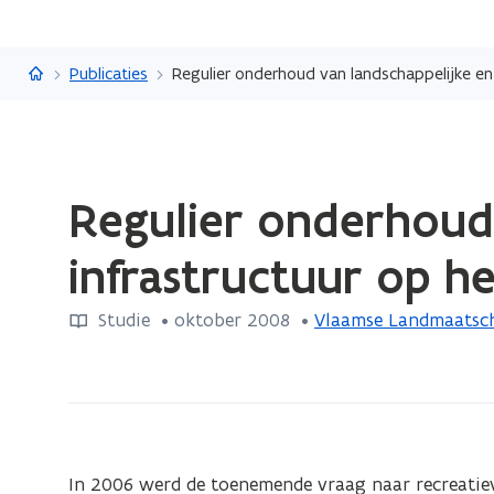
Vlaanderen.be
Publicaties
Regulier onderhoud van landschappelijke en 
Gedaan
Regulier onderhoud 
met
laden.
infrastructuur op h
U
bevindt
Studie
 •
oktober 2008
 • 
Vlaamse Landmaatsc
zich
op:
Regulier
onderhoud
van
landschappelijke
In 2006 werd de toenemende vraag naar recreatiev