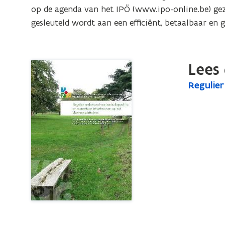
en
op de agenda van het IPÖ (www.ipo-online.be) gezet
recreatieve
gesleuteld wordt aan een efficiënt, betaalbaar en
infrastructuur
op
het
Lees 
Vlaamse
R
Regulier
R
platteland
e
e
g
g
u
u
l
l
i
i
e
e
r
r
o
n
o
d
n
e
d