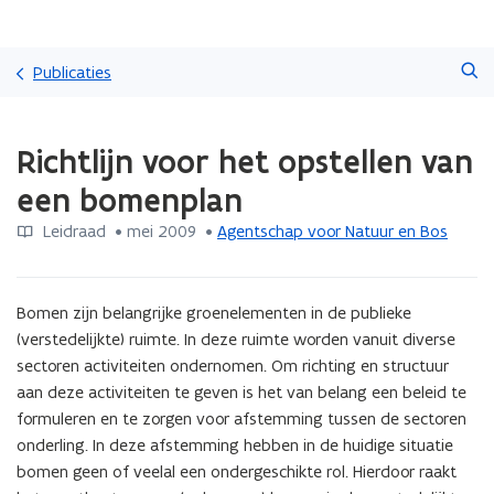
Overslaan
Zoeken
en
Publicaties
naar
de
Gedaan
inhoud
Richtlijn voor het opstellen van
met
gaan
laden.
een bomenplan
U
bevindt
Leidraad
 •
mei 2009
 • 
Agentschap voor Natuur en Bos
zich
op:
Richtlijn
Bomen zijn belangrijke groenelementen in de publieke 
voor
het
(verstedelijkte) ruimte. In deze ruimte worden vanuit diverse 
opstellen
sectoren activiteiten ondernomen. Om richting en structuur 
van
aan deze activiteiten te geven is het van belang een beleid te 
een
formuleren en te zorgen voor afstemming tussen de sectoren 
bomenplan
onderling. In deze afstemming hebben in de huidige situatie 
bomen geen of veelal een ondergeschikte rol. Hierdoor raakt 