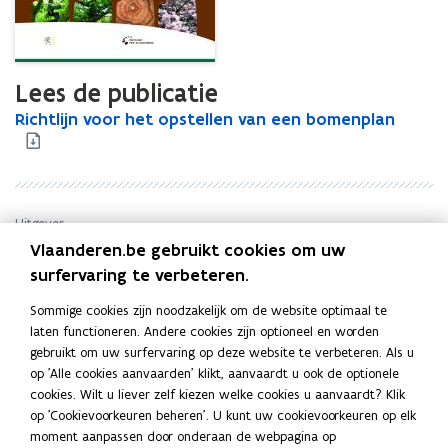
Lees de publicatie
R
Richtlijn voor het opstellen van een bomenplan
R
i
i
c
c
h
h
t
t
l
l
Uitgever
i
i
Vlaanderen.be gebruikt cookies om uw
Agentschap voor Natuur en Bos
j
j
surfervaring te verbeteren.
Publicatiedatum
n
n
Mei 2009
v
v
Sommige cookies zijn noodzakelijk om de website optimaal te
Publicatietype
o
o
laten functioneren. Andere cookies zijn optioneel en worden
o
Leidraad
o
gebruikt om uw surfervaring op deze website te verbeteren. Als u
r
r
Thema's
op 'Alle cookies aanvaarden' klikt, aanvaardt u ook de optionele
h
h
cookies. Wilt u liever zelf kiezen welke cookies u aanvaardt? Klik
Natuur en bos
e
e
op 'Cookievoorkeuren beheren'. U kunt uw cookievoorkeuren op elk
Reeks
t
t
moment aanpassen door onderaan de webpagina op