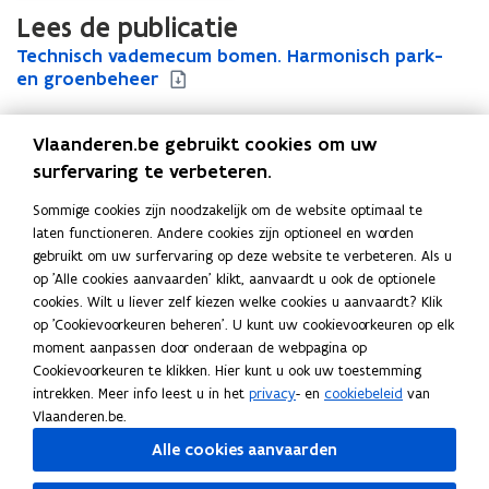
Lees de publicatie
T
Technisch vademecum bomen. Harmonisch park-
T
e
en groenbeheer
e
c
c
h
h
Vlaanderen.be gebruikt cookies om uw
n
n
i
i
surfervaring te verbeteren.
Uitgever
s
s
Agentschap voor Natuur en Bos
Sommige cookies zijn noodzakelijk om de website optimaal te
c
c
Publicatiedatum
laten functioneren. Andere cookies zijn optioneel en worden
h
h
Augustus 2008
gebruikt om uw surfervaring op deze website te verbeteren. Als u
v
v
Publicatietype
op 'Alle cookies aanvaarden' klikt, aanvaardt u ook de optionele
a
a
cookies. Wilt u liever zelf kiezen welke cookies u aanvaardt? Klik
d
Leidraad
d
op 'Cookievoorkeuren beheren'. U kunt uw cookievoorkeuren op elk
e
e
Thema's
moment aanpassen door onderaan de webpagina op
m
m
Natuur en bos
Cookievoorkeuren te klikken. Hier kunt u ook uw toestemming
e
e
intrekken. Meer info leest u in het
privacy
- en
cookiebeleid
van
c
c
Vlaanderen.be.
u
u
m
m
Alle cookies aanvaarden
b
b
Deel deze pagina