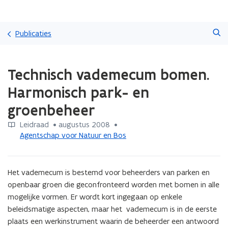
Overslaan
Zoeken
en
Publicaties
naar
de
Gedaan
inhoud
Technisch vademecum bomen.
met
gaan
laden.
Harmonisch park- en
U
bevindt
groenbeheer
zich
op:
Leidraad
 •
augustus 2008
 • 
Technisch
Agentschap voor Natuur en Bos
vademecum
bomen.
Harmonisch
Het vademecum is bestemd voor beheerders van parken en 
park-
openbaar groen die geconfronteerd worden met bomen in alle 
en
mogelijke vormen. Er wordt kort ingegaan op enkele 
groenbeheer
beleidsmatige aspecten, maar het  vademecum is in de eerste 
plaats een werkinstrument waarin de beheerder een antwoord 