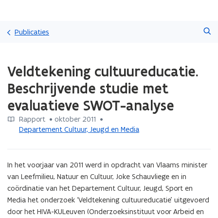
Overslaan
Zoeken
en
Publicaties
naar
de
Gedaan
inhoud
Veldtekening cultuureducatie.
met
gaan
laden.
Beschrijvende studie met
U
bevindt
evaluatieve SWOT-analyse
zich
op:
Rapport
 •
oktober 2011
 • 
Veldtekening
Departement Cultuur, Jeugd en Media
cultuureducatie.
Beschrijvende
studie
In het voorjaar van 2011 werd in opdracht van Vlaams minister 
met
van Leefmilieu, Natuur en Cultuur, Joke Schauvliege en in 
evaluatieve
coördinatie van het Departement Cultuur, Jeugd, Sport en 
SWOT-
Media het onderzoek ‘Veldtekening cultuureducatie’ uitgevoerd 
analyse
door het HIVA-KULeuven (Onderzoeksinstituut voor Arbeid en 