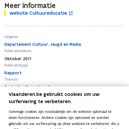
d
d
Meer informatie
t
t
w
e
website Cultuureducatie
w
o
e
e
k
e
p
k
b
e
b
e
e
s
n
s
n
n
i
i
Uitgever
i
t
i
t
n
t
i
n
Departement Cultuur, Jeugd en Media
e
g
e
n
g
Publicatiedatum
C
c
C
n
c
Oktober 2011
u
u
u
i
u
Publicatietype
l
l
l
e
l
t
t
Rapport
t
u
t
u
u
u
w
u
Thema's
u
u
u
v
u
Sociaal-cultureel werk
r
r
r
e
r
Vlaanderen.be gebruikt cookies om uw
Auteur(s)
e
e
e
n
e
surfervaring te verbeteren.
Lode Vermeersch, Anneloes Vandenbroucke
d
d
d
s
d
u
u
u
t
u
Sommige cookies zijn noodzakelijk om de website optimaal te
c
c
c
e
c
laten functioneren. Andere cookies zijn optioneel en worden
a
a
a
r
a
gebruikt om uw surfervaring op deze website te verbeteren. Als u
t
t
t
t