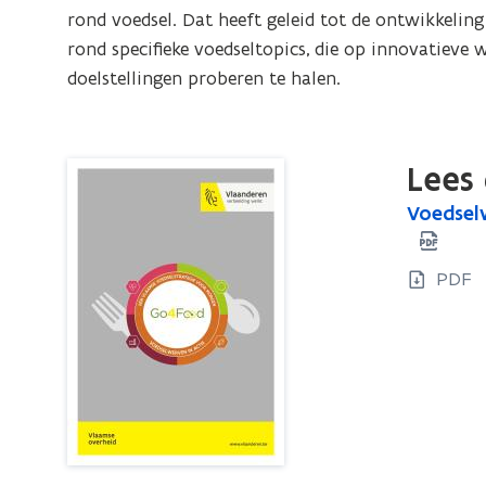
bij
rond voedsel. Dat heeft geleid tot de ontwikkeli
Go4Food.
rond specifieke voedseltopics, die op innovatieve
Een
doelstellingen proberen te halen.
Vlaamse
voedselstrategie
voor
Lees 
morgen
V
Voedsel
V
o
o
e
e
PDF
d
d
s
s
e
e
l
l
w
w
e
r
e
v
r