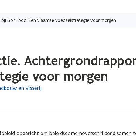
Overslaan
en
t bij Go4Food. Een Vlaamse voedselstrategie voor morgen
naar
de
inhoud
gaan
tie. Achtergrondrappor
ategie voor morgen
dbouw en Visserij
lbeleid opgericht om beleidsdomeinoverschrijdend samen t