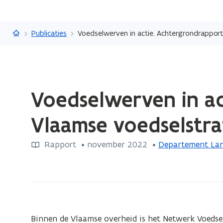
Vlaanderen.be
Publicaties
Voedselwerven in actie. Achtergrondrappor
Gedaan
Voedselwerven in ac
met
laden.
Vlaamse voedselstr
U
bevindt
Rapport
 •
november 2022
 • 
Departement Lan
zich
op:
Voedselwerven
in
actie.
Achtergrondrapport
Binnen de Vlaamse overheid is het Netwerk Voedse