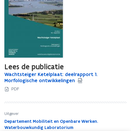
Lees de publicatie
W
Wachtsteiger Ketelplaat: deelrapport 1.
W
a
Morfologische ontwikkelingen
a
c
c
PDF
h
h
t
t
s
s
t
t
Uitgever
e
e
Departement Mobiliteit en Openbare Werken.
i
i
Waterbouwkundig Laboratorium
g
g