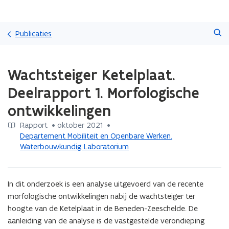
Overslaan
Zoeken
en
Publicaties
naar
de
Gedaan
inhoud
Wachtsteiger Ketelplaat.
met
gaan
laden.
Deelrapport 1. Morfologische
U
bevindt
ontwikkelingen
zich
op:
Rapport
 •
oktober 2021
 • 
Wachtsteiger
Departement Mobiliteit en Openbare Werken.
Ketelplaat.
Waterbouwkundig Laboratorium
Deelrapport
1.
Morfologische
In dit onderzoek is een analyse uitgevoerd van de recente 
ontwikkelingen
morfologische ontwikkelingen nabij de wachtsteiger ter 
hoogte van de Ketelplaat in de Beneden-Zeeschelde. De 
aanleiding van de analyse is de vastgestelde verondieping 