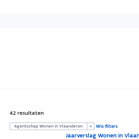
Overslaan
en
naar
de
inhoud
gaan
S
42 resultaten
l
u
i
Wis filters
Agentschap Wonen in Vlaanderen
t
J
Jaarverslag Wonen in Vlaa
p
J