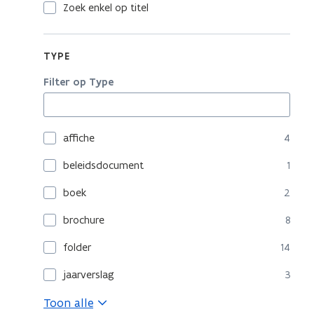
Zoek enkel op titel
TYPE
Filter op Type
affiche
4
beleidsdocument
1
boek
2
brochure
8
folder
14
jaarverslag
3
Toon alle