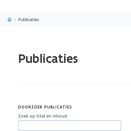
Vlaanderen.be
Publicaties
Gedaan
Publicaties
met
laden.
U
bevindt
zich
op:
Publicaties
DOORZOEK PUBLICATIES
Zoek op titel en inhoud