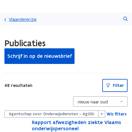
Overslaan
Zoeken
en
Vlaanderen.be
naar
de
Gedaan
inhoud
Publicaties
met
gaan
laden.
U
Schrijf in op de nieuwsbrief
bevindt
zich
op:
Publicaties
S
48 resultaten
Filter
l
u
i
t
p
i
Wis filters
Agentschap voor Onderwijsdiensten - AgODi
l
l
R
Rapport afwezigheden ziekte Vlaams
R
a
onderwijspersoneel
a