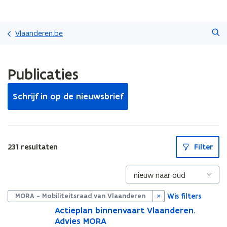
Overslaan
Zoeken
en
Vlaanderen.be
naar
de
Gedaan
inhoud
Publicaties
met
gaan
laden.
U
Schrijf in op de nieuwsbrief
bevindt
zich
op:
Publicaties
S
231 resultaten
Filter
l
u
i
t
p
i
Wis filters
MORA - Mobiliteitsraad van Vlaanderen
l
l
A
Actieplan binnenvaart Vlaanderen.
A
c
Advies MORA
c