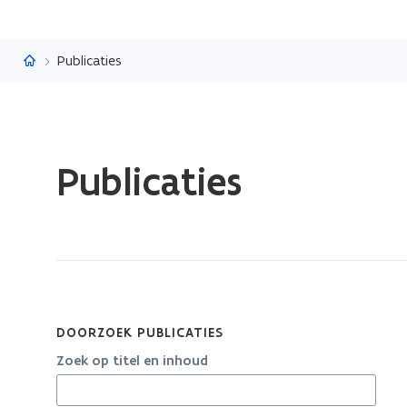
Vlaanderen.be
Publicaties
Gedaan
Publicaties
met
laden.
U
bevindt
zich
op:
Publicaties
DOORZOEK PUBLICATIES
Zoek op titel en inhoud