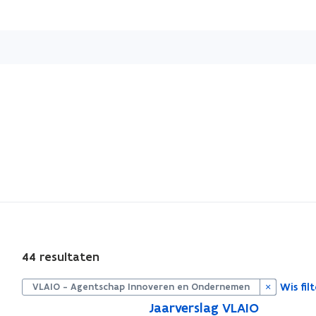
Overslaan
en
naar
de
inhoud
gaan
S
44 resultaten
l
u
i
Wis filt
VLAIO - Agentschap Innoveren en Ondernemen
t
J
Jaarverslag VLAIO
p
J