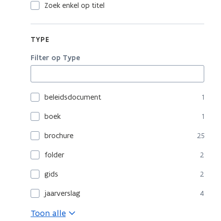
Zoek enkel op titel
TYPE
Filter op Type
beleidsdocument
1
boek
1
brochure
25
folder
2
gids
2
jaarverslag
4
Toon alle