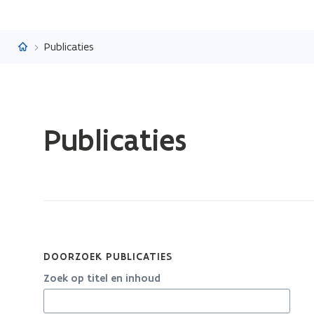
Vlaanderen.be
Publicaties
Gedaan
Publicaties
met
laden.
U
bevindt
zich
op:
Publicaties
DOORZOEK PUBLICATIES
Zoek op titel en inhoud