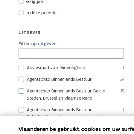
Vorig jaar
In deze periode
UITGEVER
Filter op uitgever
Adviesraad voor Bioveiligheid
1
Agentschap Binnenlands Bestuur
59
Agentschap Binnenlands Bestuur. Beleid
15
Steden, Brussel en Vlaamse Rand
Agentschap Binnenlands Bestuur.
1
Beleidscoördinatie en kennisorganisatie
Vlaanderen.be gebruikt cookies om uw surfe
Agentschap Binnenlands Bestuur. Gelijke
16