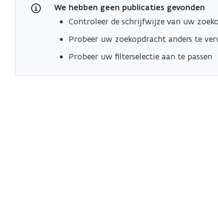
i
We hebben geen publicaties gevonden
l
l
Controleer de schrijfwijze van uw zoek
Probeer uw zoekopdracht anders te ve
Probeer uw filterselectie aan te passen