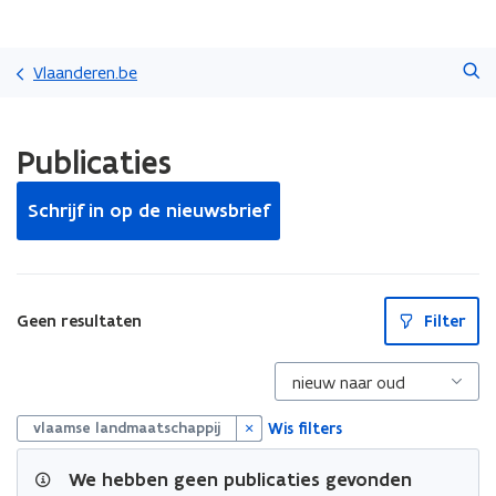
Overslaan
Zoeken
en
Vlaanderen.be
naar
de
Gedaan
inhoud
Publicaties
met
gaan
laden.
U
Schrijf in op de nieuwsbrief
bevindt
zich
op:
Publicaties
S
Geen resultaten
Filter
l
u
i
t
p
i
Wis filters
vlaamse landmaatschappij
l
l
We hebben geen publicaties gevonden