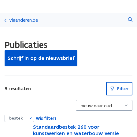
Overslaan
Zoeken
en
Vlaanderen.be
naar
de
Gedaan
inhoud
Publicaties
met
gaan
laden.
U
Schrijf in op de nieuwsbrief
bevindt
zich
op:
Publicaties
S
9 resultaten
Filter
l
u
i
t
p
i
Wis filters
bestek
l
l
S
Standaardbestek 260 voor
S
t
kunstwerken en waterbouw versie
t