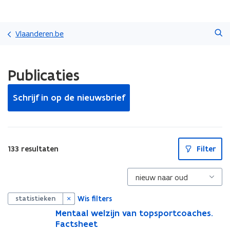
Overslaan
Zoeken
en
Vlaanderen.be
naar
de
Gedaan
inhoud
Publicaties
met
gaan
laden.
U
Schrijf in op de nieuwsbrief
bevindt
zich
op:
Publicaties
S
133 resultaten
Filter
l
u
i
t
p
i
Wis filters
statistieken
l
l
M
Mentaal welzijn van topsportcoaches.
M
e
Factsheet
e