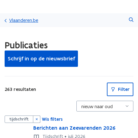
Overslaan
Zoeken
en
Vlaanderen.be
naar
de
Gedaan
inhoud
Publicaties
met
gaan
laden.
U
Schrijf in op de nieuwsbrief
bevindt
zich
op:
Publicaties
S
263 resultaten
Filter
l
u
i
t
p
i
Wis filters
tijdschrift
l
l
B
Berichten aan Zeevarenden 2026
B
e
e
Tijdschrift • juli 2026