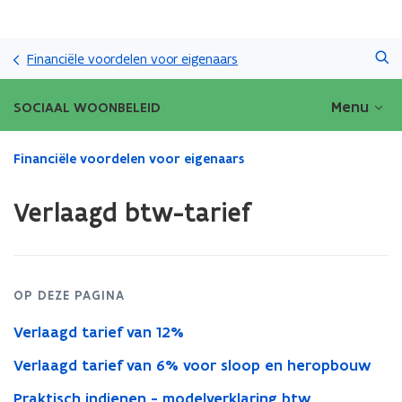
Overslaan
Zoeken
en
Financiële voordelen voor eigenaars
naar
de
Menu
SOCIAAL WOONBELEID
inhoud
gaan
Gedaan
Financiële voordelen voor eigenaars
met
laden.
Verlaagd btw-tarief
U
bevindt
zich
op:
Verlaagd
OP DEZE PAGINA
btw-
tarief
Verlaagd tarief van 12%
Verlaagd tarief van 6% voor sloop en heropbouw
Praktisch indienen - modelverklaring btw