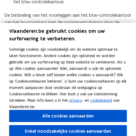
het btw-controlekantoor.
De bedoeling van het voorleggen aan het btw-controlekantoor
van het huurcontract met de woonmaatschappij door de
investeerder is de bevestiging dat de woningen effectief
Vlaanderen.be gebruikt cookies om uw
zullen verhuurd worden aan een organisatie (in dit geval een
surfervaring te verbeteren.
woonmaatschappij) die wordt vermeld in de lijst van
Sommige cookies zijn noodzakelijk om de website optimaal te
organisaties die vermeld worden in het betrokken artikel van
laten functioneren. Andere cookies zijn optioneel en worden
de btw-wetgeving.
gebruikt om uw surfervaring op deze website te verbeteren. Als u
op 'Alle cookies aanvaarden' klikt, aanvaardt u ook de optionele
cookies. Wilt u liever zelf kiezen welke cookies u aanvaardt? Klik
Documenten
op 'Cookievoorkeuren beheren'. U kunt uw cookievoorkeuren op elk
moment aanpassen door onderaan de webpagina op
Modelverklaring toepassing verlaagd btw-tarief sociale
(
Cookievoorkeuren te klikken. Hier kunt u ook uw toestemming
huisvesting
P
intrekken. Meer info leest u in het
privacy
- en
cookiebeleid
van
D
Vlaanderen.be.
Handleiding Fisconet
(
F
Alle cookies aanvaarden
P
b
D
Deel deze pagina
e
Enkel noodzakelijke cookies aanvaarden
F
s
F
L
K