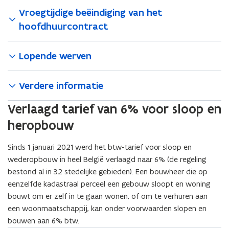
i
Vroegtijdige beëindiging van het
n
hoofdhuurcontract
n
i
Lopende werven
e
u
w
Verdere informatie
v
Verlaagd tarief van 6% voor sloop en
e
n
heropbouw
s
t
Sinds 1 januari 2021 werd het btw-tarief voor sloop en
e
wederopbouw in heel België verlaagd naar 6% (de regeling
r
bestond al in 32 stedelijke gebieden). Een bouwheer die op
)
eenzelfde kadastraal perceel een gebouw sloopt en woning
bouwt om er zelf in te gaan wonen, of om te verhuren aan
een woonmaatschappij, kan onder voorwaarden slopen en
bouwen aan 6% btw.