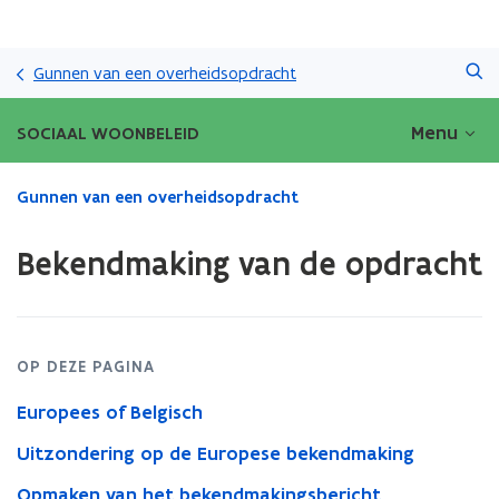
Overslaan
Zoeken
en
Gunnen van een overheidsopdracht
naar
de
Menu
SOCIAAL WOONBELEID
inhoud
gaan
Gedaan
Gunnen van een overheidsopdracht
met
laden.
Bekendmaking van de opdracht
U
bevindt
zich
op:
Bekendmaking
OP DEZE PAGINA
van
de
Europees of Belgisch
opdracht
Uitzondering op de Europese bekendmaking
Opmaken van het bekendmakingsbericht