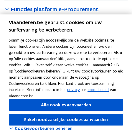
o
Functies platform e-Procurement
p
e
Vlaanderen.be gebruikt cookies om uw
Raadplegen van bekendmakingen
n
surfervaring te verbeteren.
t
Rechtzettingsbericht
i
Sommige cookies zijn noodzakelijk om de website optimaal te
laten functioneren. Andere cookies zijn optioneel en worden
n
In het oude platform moest u een nieuwe versie van de
gebruikt om uw surfervaring op deze website te verbeteren. Als u
n
op 'Alle cookies aanvaarden' klikt, aanvaardt u ook de optionele
aankondiging aanmaken en werd er een formulier F14
i
cookies. Wilt u liever zelf kiezen welke cookies u aanvaardt? Klik
gecreëerd. Als u op het nieuwe platform een wijziging doet,
e
op 'Cookievoorkeuren beheren'. U kunt uw cookievoorkeuren op elk
dan zal er een sectie ‘Wijziging’ in het aankondigingsformulier
u
moment aanpassen door onderaan de webpagina op
verschijnen. Er wordt dus geen nieuw formulier aangemaakt.
w
Cookievoorkeuren te klikken. Hier kunt u ook uw toestemming
v
intrekken. Meer info leest u in het
privacy
- en
cookiebeleid
van
Verdagen van de uiterste ontvangstdatum
Vlaanderen.be.
e
n
Alle cookies aanvaarden
s
Deel deze pagina
t
Enkel noodzakelijke cookies aanvaarden
F
L
K
e
Cookievoorkeuren beheren
a
i
o
r