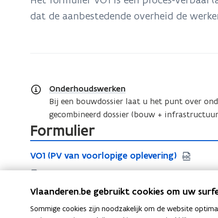
zich
dat de aanbestedende overheid de werken
op:
Formulier
VO1
Onderhoudswerken
Bij een bouwdossier laat u het punt over ond
gecombineerd dossier (bouw + infrastructuur
Formulier
V
V
VO1 (PV van voorlopige oplevering)
O
O
1
DOCX • 2,2MB
1
(
proces-verbaal van voorlopige oplevering
(
Vlaanderen.be gebruikt cookies om uw surfe
P
P
Sommige cookies zijn noodzakelijk om de website optimaal
V
V