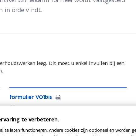
 in orde vindt.
erhoudswerken leeg. Dit moet u enkel invullen bij een
).
f
f
formulier VO1bis
o
o
r
DOCX • 2,2MB
r
m
proces-verbaal van weigering van voorlopige
m
rvaring te verbeteren.
u
oplevering
u
 te laten functioneren. Andere cookies zijn optioneel en worden g
l
l