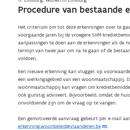
11. Limburg: Wonen in Limburg
Procedure van bestaande 
Het criterium om tot deze erkenningen over te gaan
voorgaande jaren bij de vroegere SHM-kredietbemid
aanpassingen te doen aan de erkenningen als de no
termijn van twee jaar om na te gaan of de bestaan
voldoen.
Een nieuwe erkenning kan vlugger, op voorwaarde d
een werkingsgebied van een woonmaatschappij. Da
woonmaatschappij kan vragen om kredietbemiddel
ook gunstig adviseert. Bijvoorbeeld, omdat de hu
onvoldoende zijn om de vraag op te vangen.
Een gemotiveerde aanvraag gebeurt per e-mail aa
erkenning.woonbeleid@vlaanderen.be
.
(