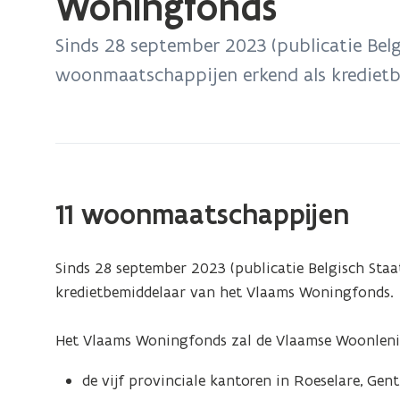
Woningfonds
zich
op:
Sinds 28 september 2023 (publicatie Belgi
Woonmaatschappijen
woonmaatschappijen erkend als krediet
en
kredietbemiddeling
voor
het
Vlaams
Woningfonds
11 woonmaatschappijen
Sinds 28 september 2023 (publicatie Belgisch Staa
kredietbemiddelaar van het Vlaams Woningfonds.
Het Vlaams Woningfonds zal de Vlaamse Woonlenin
de vijf provinciale kantoren in Roeselare, Gen