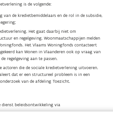
i
etverlening is de volgende:
e
g van de kredietbemiddelaars en de rol in de subsidie,
u
Regering;
w
v
edietverlening. Het gaat daarbij niet om
e
tructuur en regelgeving. Woonmaatschappijen melden
n
Woningfonds. Het Vlaams Woningfonds contacteert
s
mgekeerd kan Wonen in Vlaanderen ook op vraag van
t
 de regelgeving aan te passen.
e
actoren die de sociale kredietverlening uitvoeren.
r
leert dat er een structureel probleem is in een
)
 onderzoek van de afdeling Toezicht.
 dienst beleidsontwikkeling via