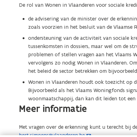
e
De rol van Wonen in Vlaanderen voor sociale kredi
u
n
w
de advisering van de minister over de erkennin
s
v
zoals voorzien in het besluit van de Vlaamse 
t
e
e
ondersteuning van de activiteit van sociale kr
n
r
tussenkomsten in dossiers, maar wel om de s
s
)
problemen of stellen vragen aan het Vlaams 
t
vervolgens zo nodig Wonen in Vlaanderen. O
e
het beleid de sector betrekken om bijvoorbeeld
r
)
Wonen in Vlaanderen houdt ook toezicht op de 
Bijvoorbeeld als het Vlaams Woningfonds signa
woonmaatschappij, dan kan dit leiden tot een
Meer informatie
Met vragen over de erkenning kunt u terecht bij de
bert.simoens@vlaanderen.be
.
(