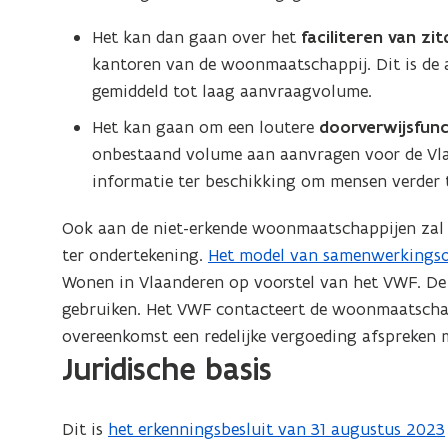
p
Het kan dan gaan over het
faciliteren van zi
l
kantoren van de woonmaatschappij. Dit is de
i
gemiddeld tot laag aanvraagvolume.
c
Het kan gaan om een loutere
doorverwijsfun
a
onbestaand volume aan aanvragen voor de Vla
t
informatie ter beschikking om mensen verder 
i
e
Ook aan de niet-erkende woonmaatschappijen za
)
ter ondertekening.
Het model van samenwerkings
(
Wonen in Vlaanderen op voorstel van het VWF. De 
P
gebruiken. Het VWF contacteert de woonmaatschap
D
overeenkomst een redelijke vergoeding afspreken m
F
Juridische basis
b
e
s
Dit is
het erkenningsbesluit van 31 augustus 2023
(
t