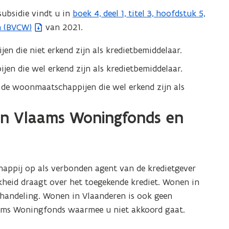
e
subsidie vindt u in
boek 4, deel 1, titel 3, hoofdstuk 5,
(
r
n (BVCW)
van 2021.
b
)
e
en die niet erkend zijn als kredietbemiddelaar.
s
en die wel erkend zijn als kredietbemiddelaar.
t
a
r de woonmaatschappijen die wel erkend zijn als
n
d
sen Vlaams Woningfonds en
o
p
e
n
happij op als verbonden agent van de kredietgever
t
kheid draagt over het toegekende krediet. Wonen in
i
ehandeling. Wonen in Vlaanderen is ook geen
n
laams Woningfonds waarmee u niet akkoord gaat.
n