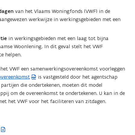
o
p
tdagen
van het Vlaams Woningfonds (VWF) in de
e
 aangewezen werkwijze in werkingsgebieden met een
n
t
ctie
in werkingsgebieden met een laag tot bijna
i
amse Woonlening. In dit geval stelt het VWF
n
te helpen.
n
i
l het VWF een samenwerkingsovereenkomst voorleggen
e
overeenkomst
is vastgesteld door het agentschap
u
partijen die ondertekenen, moeten dit model
w
pij om de overeenkomst te ondertekenen. U kan in de
v
et het VWF voor het faciliteren van zitdagen.
e
n
s
t