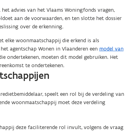
t het advies van het Vlaams Woningfonds vragen,
ldoet aan de voorwaarden, en ten slotte het dossier
lissing over de erkenning.
 elke woonmaatschappij die erkend is als
lt het agentschap Wonen in Vlaanderen een
model van
(
 die ondertekenen, moeten dit model gebruiken. Het
P
eenkomst te ondertekenen.
D
tschappijen
F
b
e
edietbemiddelaar, speelt een rol bij de verdeling van
s
kende woonmaatschappij moet deze verdeling
t
a
n
pij deze faciliterende rol invult, volgens de vraag
d