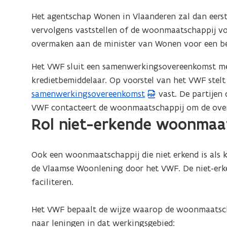
o
Het agentschap Wonen in Vlaanderen zal dan eers
p
vervolgens vaststellen of de woonmaatschappij vo
e
overmaken aan de minister van Wonen voor een bes
n
t
Het VWF sluit een samenwerkingsovereenkomst met
i
kredietbemiddelaar. Op voorstel van het VWF ste
n
samenwerkingsovereenkomst
vast. De partijen
u
VWF contacteert de woonmaatschappij om de over
w
Rol niet-erkende woonmaa
e
-
Ook een woonmaatschappij die niet erkend is als kr
m
de Vlaamse Woonlening door het VWF. De niet-er
a
faciliteren.
i
l
Het VWF bepaalt de wijze waarop de woonmaatschap
a
naar leningen in dat werkingsgebied:
p