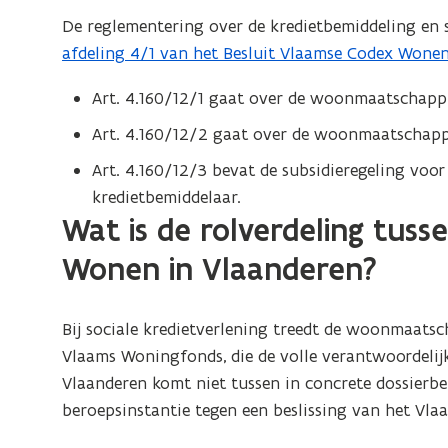
b
a
De reglementering over de kredietbemiddeling en 
e
n
afdeling 4/1 van het Besluit Vlaamse Codex Wone
s
d
t
Art. 4.160/12/1 gaat over de woonmaatschappij
o
a
p
Art. 4.160/12/2 gaat over de woonmaatschappij
n
e
Art. 4.160/12/3 bevat de subsidieregeling voo
d
n
kredietbemiddelaar.
o
t
Wat is de rolverdeling tus
p
i
e
Wonen in Vlaanderen?
n
n
n
t
i
Bij sociale kredietverlening treedt de woonmaatsc
i
e
Vlaams Woningfonds, die de volle verantwoordelij
n
u
Vlaanderen komt niet tussen in concrete dossierb
n
w
beroepsinstantie tegen een beslissing van het V
i
v
e