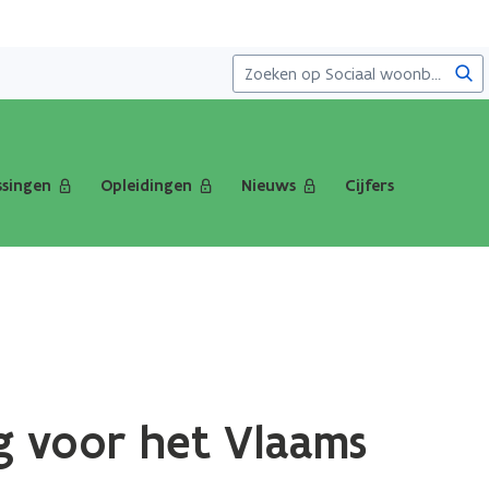
Zoe
singen
Opleidingen
Nieuws
Cijfers
g voor het Vlaams