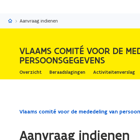
Vlaams comité voor de mededeling van persoonsgegevens
Aanvraag indienen
VLAAMS COMITÉ VOOR DE ME
PERSOONSGEGEVENS
Overzicht
Beraadslagingen
Activiteitenverslag
Gedaan
Vlaams comité voor de mededeling van persoo
met
laden.
Aanvraag indienen
U