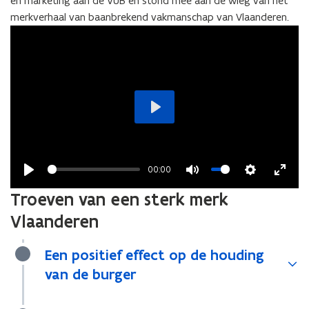
en marketing aan de VUB en stond mee aan de wieg van het
merkverhaal van baanbrekend vakmanschap van Vlaanderen.
Play
00:00
Play
Mute
Settings
Enter
Troeven van een sterk merk
fullsc
Vlaanderen
Een positief effect op de houding
van de burger