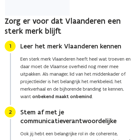
p
p
l
Zorg er voor dat Vlaanderen een
i
sterk merk blijft
c
a
Leer het merk Vlaanderen kennen
Stap
1
t
i
Een sterk merk Vlaanderen heeft heel wat troeven en
e
daar moet de Vlaamse overheid nog meer mee
)
uitpakken. Als manager, lid van het middenkader of
projectleider is het belangrijk het merkbeleid, het
merkverhaal en de bijhorende branding te kennen,
want
onbekend maakt onbemind
.
Stem af met je
Stap
2
communicatieverantwoordelijke
Ook jij hebt een belangrijke rol in de coherente,