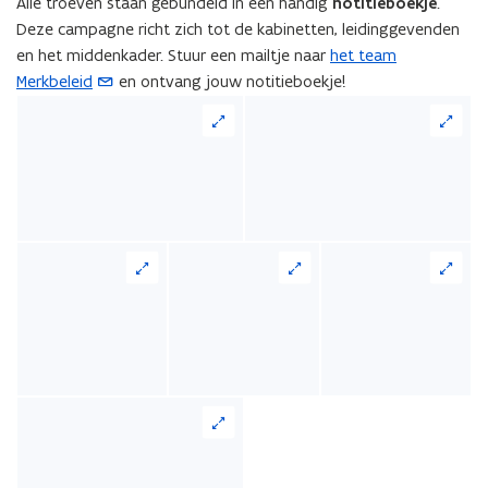
Alle troeven staan gebundeld in een handig
notitieboekje
.
Deze campagne richt zich tot de kabinetten, leidinggevenden
en het middenkader. Stuur een mailtje naar
het team
(
Merkbeleid
en ontvang jouw notitieboekje!
o
p
e
n
t
i
n
u
w
e
-
m
a
i
l
a