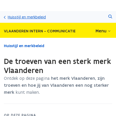
Overslaan
Zoeken
en
Huisstijl en merkbeleid
naar
de
Menu
VLAANDEREN INTERN - COMMUNICATIE
inhoud
gaan
Gedaan
Huisstijl en merkbeleid
met
laden.
De troeven van een sterk merk
U
bevindt
Vlaanderen
zich
Ontdek op deze pagina
het merk Vlaanderen, zijn
op:
De
troeven en hoe jij van Vlaanderen een nog sterker
troeven
merk
kunt maken.
van
een
sterk
merk
OP DEZE PAGINA