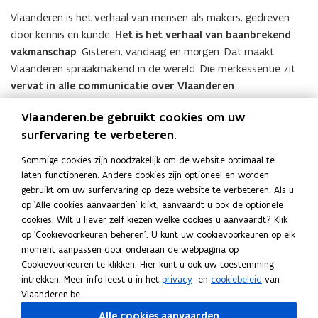
Vlaanderen is het verhaal van mensen als makers, gedreven
door kennis en kunde.
Het is het verhaal van baanbrekend
vakmanschap
. Gisteren, vandaag en morgen. Dat maakt
Vlaanderen spraakmakend in de wereld. Die merkessentie zit
vervat in alle communicatie over Vlaanderen
.
Meer weten over het merkverhaal
.
Vlaanderen.be gebruikt cookies om uw
surfervaring te verbeteren.
Sommige cookies zijn noodzakelijk om de website optimaal te
laten functioneren. Andere cookies zijn optioneel en worden
gebruikt om uw surfervaring op deze website te verbeteren. Als u
Deel deze pagina
op 'Alle cookies aanvaarden' klikt, aanvaardt u ook de optionele
F
L
K
cookies. Wilt u liever zelf kiezen welke cookies u aanvaardt? Klik
op 'Cookievoorkeuren beheren'. U kunt uw cookievoorkeuren op elk
a
i
o
moment aanpassen door onderaan de webpagina op
c
n
p
Contact
Cookievoorkeuren te klikken. Hier kunt u ook uw toestemming
e
k
i
intrekken. Meer info leest u in het
privacy
- en
cookiebeleid
van
b
e
e
Vlaanderen.be.
o
d
e
Alle cookies aanvaarden