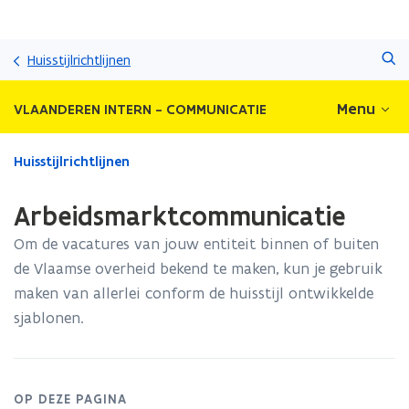
Overslaan
Zoeken
en
Huisstijlrichtlijnen
naar
de
Menu
VLAANDEREN INTERN - COMMUNICATIE
inhoud
gaan
Gedaan
Huisstijlrichtlijnen
met
laden.
Arbeidsmarktcommunicatie
U
bevindt
Om de vacatures van jouw entiteit binnen of buiten
zich
de Vlaamse overheid bekend te maken, kun je gebruik
op:
maken van allerlei conform de huisstijl ontwikkelde
Arbeidsmarktcommunicatie
sjablonen.
OP DEZE PAGINA