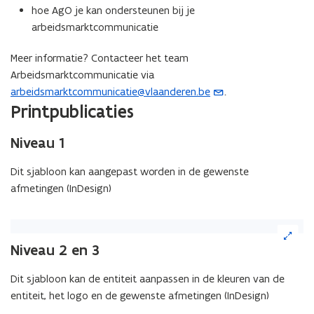
w
hoe AgO je kan ondersteunen bij je
e
arbeidsmarktcommunicatie
-
m
Meer informatie? Contacteer het team
a
Arbeidsmarktcommunicatie via
i
arbeidsmarktcommunicatie@vlaanderen.be
.
(
l
Printpublicaties
o
a
p
p
Niveau 1
e
p
n
l
Dit sjabloon kan aangepast worden in de gewenste
t
i
afmetingen (InDesign)
i
c
n
a
(Klik
u
t
op
w
Niveau 2 en 3
i
de
e
afbeelding
e
-
Dit sjabloon kan de entiteit aanpassen in de kleuren van de
voor
)
m
entiteit, het logo en de gewenste afmetingen (InDesign)
een
a