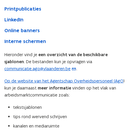
Printpublicaties
LinkedIn
Online banners
Interne schermen
Hieronder vind je
een overzicht van de beschikbare
sjablonen
. De bestanden kun je opvragen via
communicatie.ago@vlaanderen.be
.
(
o
Op de website van het Agentschap Overheidspersoneel (AgO
)
p
kun je daarnaast
meer informatie
vinden op het vlak van
e
arbeidsmarktcommunicatie zoals:
n
t
tekstsjablonen
i
tips rond wervend schrijven
n
u
kanalen en mediaruimte