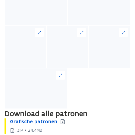
voor
een
vergrote
weergave)
Download alle patronen
G
Grafische patronen
G
r
r
ZIP • 24,4MB
a
a