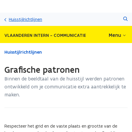
Overslaan
Zoeken
en
Huisstijlrichtlijnen
naar
de
Menu
VLAANDEREN INTERN - COMMUNICATIE
inhoud
gaan
Gedaan
Huisstijlrichtlijnen
met
laden.
Grafische patronen
U
bevindt
Binnen de beeldtaal van de huisstijl werden patronen
zich
ontwikkeld om je communicatie extra aantrekkelijk te
op:
maken.
Grafische
patronen
Respecteer het grid en de vaste plaats en grootte van de