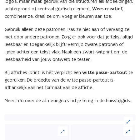
logo’s, maar maak gebruik van die structuren als afbeeldingen,
achtergrond of centraal grafisch element.
Wees creatief
,
combineer ze, draai ze om, voeg er kleuren aan toe.
Gebruik alleen deze patronen. Pas ze niet aan of vervang ze
niet door andere patronen. Zorg er ook voor dat je tekst altijd
leesbaar en toegankelijk blijft: vermijd zware patronen of
lijnen achter een tekst vlak. Maak een zwart-witprint om de
leesbaarheid van jouw ontwerp te testen.
Bij affiches (print) is het verplicht een
witte passe-partout
te
gebruiken. De breedte van de witte passe-partout is
afhankelijk van het formaat van de affiche.
Meer info over de afmetingen vind je terug in de huisstijlgids
.
(Klik
op
de
afbeelding