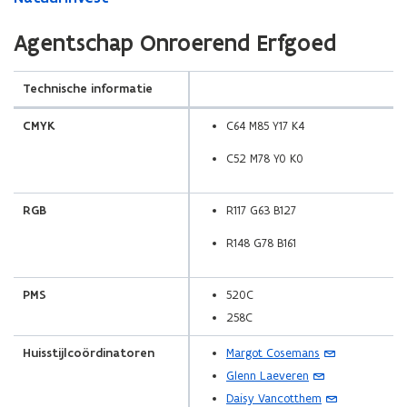
Agentschap Onroerend Erfgoed
(Scroll
(Scroll
Technische informatie
links)
rechts)
CMYK
C64 M85 Y17 K4
C52 M78 Y0 K0
RGB
R117 G63 B127
R148 G78 B161
PMS
520C
258C
(
Huisstijlcoördinatoren
Margot Cosemans
o
(
Glenn Laeveren
p
o
(
Daisy Vancotthem
e