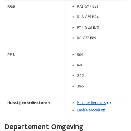
a
RGB
R72 G117 B36
p
p
R118 G55 B24
l
i
R114 G23 B70
c
a
R0 G77 B89
t
i
e
PMS
364
)
168
222
3165
(
Huisstijlcoördinatoren
Maxime Bervoets
o
(
Emélie Nicolaï
p
o
e
p
n
Departement Omgeving
e
t
n