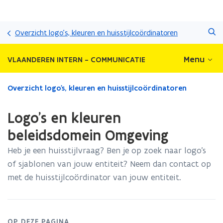
Overslaan
Zoeken
en
Overzicht logo's, kleuren en huisstijlcoördinatoren
naar
de
Menu
VLAANDEREN INTERN - COMMUNICATIE
inhoud
gaan
Gedaan
Overzicht logo's, kleuren en huisstijlcoördinatoren
met
laden.
Logo's en kleuren
U
bevindt
beleidsdomein Omgeving
zich
Heb je een huisstijlvraag? Ben je op zoek naar logo’s
op:
Logo's
of sjablonen van jouw entiteit? Neem dan contact op
en
met de huisstijlcoördinator van jouw entiteit.
kleuren
beleidsdomein
Omgeving
OP DEZE PAGINA