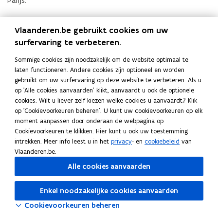
Parijs.
Brussel is de hoofdstad van Vlaanderen. Speel ook de sterktes
Vlaanderen.be gebruikt cookies om uw
van Brussel uit, zoals de aanwezigheid van de Europese
surfervaring te verbeteren.
instellingen, de NAVO, de luchthaven en de Vlaamse instellingen.
Sommige cookies zijn noodzakelijk om de website optimaal te
Gebruik de
kant-en-klare geografische kaarten in verschillende
laten functioneren. Andere cookies zijn optioneel en worden
talen en thema’s
.
gebruikt om uw surfervaring op deze website te verbeteren. Als u
op 'Alle cookies aanvaarden' klikt, aanvaardt u ook de optionele
cookies. Wilt u liever zelf kiezen welke cookies u aanvaardt? Klik
(Klik
op 'Cookievoorkeuren beheren'. U kunt uw cookievoorkeuren op elk
op
moment aanpassen door onderaan de webpagina op
de
Cookievoorkeuren te klikken. Hier kunt u ook uw toestemming
Deel deze pagina
afbeelding
intrekken. Meer info leest u in het
privacy
- en
cookiebeleid
van
voor
F
L
K
Vlaanderen.be.
een
a
i
o
vergrote
Alle cookies aanvaarden
c
n
p
weergave)
e
k
i
Enkel noodzakelijke cookies aanvaarden
b
e
e
Cookievoorkeuren beheren
o
d
e