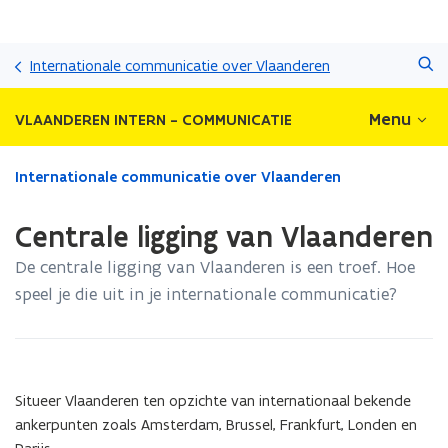
Overslaan
Zoeken
en
Internationale communicatie over Vlaanderen
naar
de
Menu
VLAANDEREN INTERN - COMMUNICATIE
inhoud
gaan
Gedaan
Internationale communicatie over Vlaanderen
met
laden.
Centrale ligging van Vlaanderen
U
bevindt
De centrale ligging van Vlaanderen is een troef. Hoe
zich
speel je die uit in je internationale communicatie?
op:
Centrale
ligging
van
Vlaanderen
Situeer Vlaanderen ten opzichte van internationaal bekende
ankerpunten zoals Amsterdam, Brussel, Frankfurt, Londen en