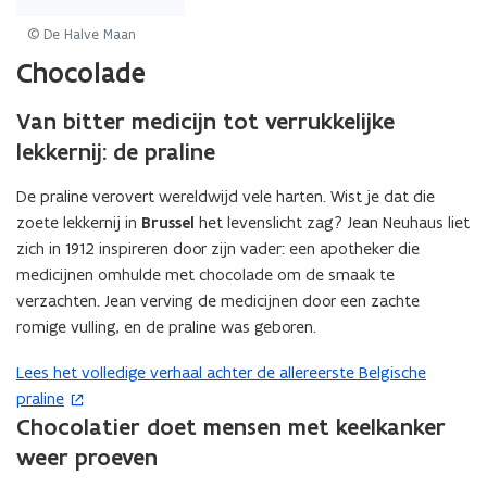
voor
een
© De Halve Maan
vergrote
Chocolade
weergave)
Van bitter medicijn tot verrukkelijke
lekkernij: de praline
De praline verovert wereldwijd vele harten. Wist je dat die
zoete lekkernij in
Brussel
het levenslicht zag? Jean Neuhaus liet
zich in 1912 inspireren door zijn vader: een apotheker die
medicijnen omhulde met chocolade om de smaak te
verzachten. Jean verving de medicijnen door een zachte
romige vulling, en de praline was geboren.
Lees het volledige verhaal achter de allereerste Belgische
(
praline
o
Chocolatier doet mensen met keelkanker
p
e
weer proeven
n