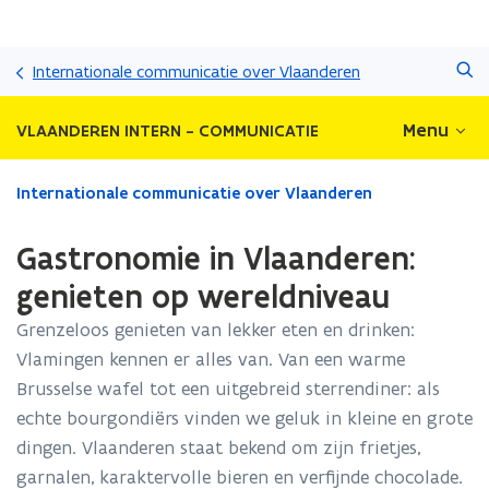
Overslaan
Zoeken
en
Internationale communicatie over Vlaanderen
naar
de
Menu
VLAANDEREN INTERN - COMMUNICATIE
inhoud
gaan
Gedaan
Internationale communicatie over Vlaanderen
met
laden.
Gastronomie in Vlaanderen:
U
bevindt
genieten op wereldniveau
zich
Grenzeloos genieten van lekker eten en drinken:
op:
Gastronomie
Vlamingen kennen er alles van. Van een warme
in
Brusselse wafel tot een uitgebreid sterrendiner: als
Vlaanderen:
echte bourgondiërs vinden we geluk in kleine en grote
genieten
op
dingen. Vlaanderen staat bekend om zijn frietjes,
wereldniveau
garnalen, karaktervolle bieren en verfijnde chocolade.