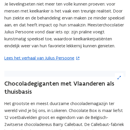
Je lievelingseten niet meer ten volle kunnen proeven: voor
t
mensen met keelkanker is het vaak een treurige realiteit. Door
i
hun ziekte en de behandeling ervan maken ze minder speeksel
n
aan, en dat heeft impact op hun smaakzin. Meesterchocolatier
n
Julius Persoone vond daar iets op: zijn praline voegt
i
kunstmatig speeksel toe, waardoor keelkankerpatiënten
e
eindelijk weer van hun favoriete lekkernij kunnen genieten.
u
w
Lees het verhaal van Julius Persoone
(
v
o
e
p
(Klik
n
e
op
s
Chocoladegiganten met Vlaanderen als
de
n
t
thuisbasis
afbeelding
t
e
voor
i
r
Het grootste en meest duurzame chocolademagazijn ter
een
n
)
vergrote
wereld vind je bij ons, in Lokeren. Chocolate Box is maar liefst
n
weergave)
12 voetbalvelden groot en eigendom van de Belgisch-
i
Zwitserse chocoladereus Barry Callebaut. De Callebaut-fabriek
e