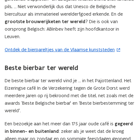
u
pils, … Niet verwonderlijk dus dat Unesco de Belgische
w
biercultuur als immaterieel werelderfgoed erkende. En de
v
grootste brouwerijketen ter wereld
? Die is ook van
e
oorsprong Belgisch: ABInbev heeft zijn hoofdkantoor in
n
Leuven.
s
t
Ontdek de bierpareltjes van de Vlaamse kunststeden
(
e
o
r
p
Beste bierbar ter wereld
)
e
n
De beste bierbar ter wereld vind je … in het Pajottenland. Het
t
Eizeringse café In de Verzekering tegen de Grote Dorst werd
i
meerdere jaren op rij bekroond met die titel, net zoals met de
n
awards ‘Beste Belgische bierbar’
en ‘Beste bierbestemming ter
n
wereld
’
.
i
Een bezoekje aan het meer dan 175 jaar oude café is
gegeerd
e
in binnen- en buitenland
: zeker als je weet dat de kroeg
u
alleen maar op zondag en op sommige feestdagen geopend
w