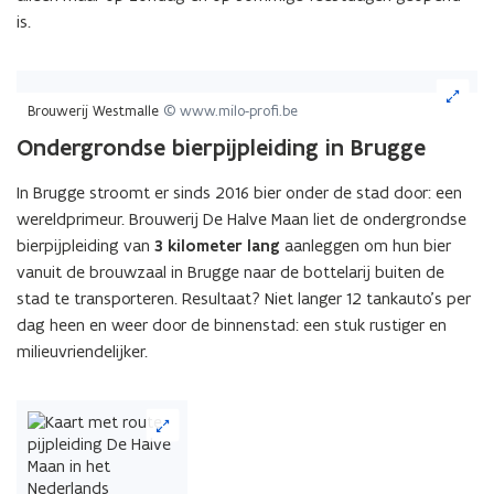
is.
v
e
n
(Klik
op
s
Brouwerij Westmalle
© www.milo-profi.be
de
t
Ondergrondse bierpijpleiding in Brugge
afbeelding
e
voor
r
In Brugge stroomt er sinds 2016 bier onder de stad door: een
een
)
wereldprimeur. Brouwerij De Halve Maan liet de ondergrondse
vergrote
weergave)
bierpijpleiding van
3 kilometer
lang
aanleggen om hun bier
vanuit de brouwzaal in Brugge naar de bottelarij buiten de
stad te transporteren. Resultaat? Niet langer 12 tankauto’s per
dag heen en weer door de binnenstad: een stuk rustiger en
milieuvriendelijker.
(Klik
op
de
afbeelding