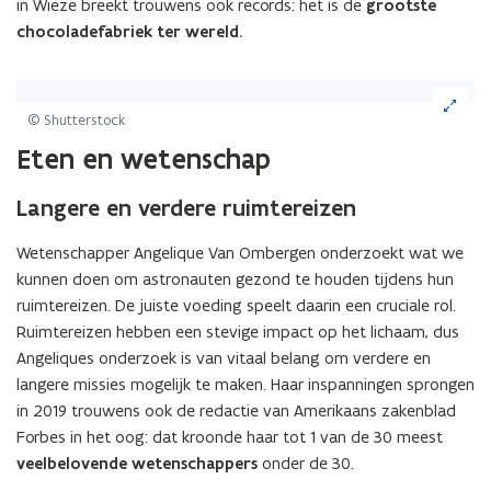
in Wieze breekt trouwens ook records: het is de
grootste
u
chocoladefabriek ter wereld.
w
v
(Klik
e
op
© Shutterstock
n
de
s
Eten en wetenschap
afbeelding
t
voor
e
Langere en verdere ruimtereizen
een
r
vergrote
weergave)
Wetenschapper Angelique Van Ombergen onderzoekt wat we
)
kunnen doen om astronauten gezond te houden tijdens hun
ruimtereizen. De juiste voeding speelt daarin een cruciale rol.
Ruimtereizen hebben een stevige impact op het lichaam, dus
Angeliques onderzoek is van vitaal belang om verdere en
langere missies mogelijk te maken. Haar inspanningen sprongen
in 2019 trouwens ook de redactie van Amerikaans zakenblad
Forbes in het oog: dat kroonde haar tot 1 van de 30 meest
veelbelovende wetenschappers
onder de 30.