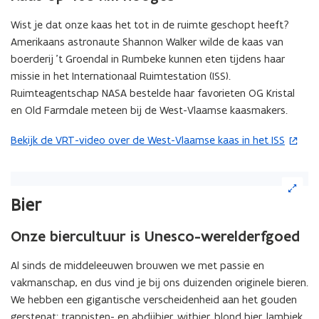
Wist je dat onze kaas het tot in de ruimte geschopt heeft?
Amerikaans astronaute Shannon Walker wilde de kaas van
boerderij ’t Groendal in Rumbeke kunnen eten tijdens haar
missie in het Internationaal Ruimtestation (ISS).
Ruimteagentschap NASA bestelde haar favorieten OG Kristal
en Old Farmdale meteen bij de West-Vlaamse kaasmakers.
Bekijk de VRT-video over de West-Vlaamse kaas in het ISS
(
o
p
(Klik
e
op
Bier
de
n
afbeelding
t
Onze biercultuur is U
nesco-werelderfgoed
voor
i
een
n
Al sinds de middeleeuwen brouwen we met passie en
vergrote
n
vakmanschap, en dus vind je bij ons duizenden originele bieren.
weergave)
i
We hebben een gigantische verscheidenheid aan het gouden
e
gerstenat: trappisten- en abdijbier, witbier, blond bier, lambiek,