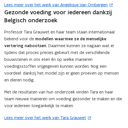
Lees meer over het werk van Angelique Van Ombergen
(
Gezonde voeding voor iedereen dankzij
o
p
Belgisch onderzoek
e
Professor Tara Grauwet en haar team staan internationaal
n
bekend voor de
modellen waarmee ze de menselijke
t
vertering nabootsen
. Daarmee kunnen ze nagaan wat er
i
tijdens dat proces precies gebeurt met de verschillende
n
bouwstenen in ons eten én op welke manieren
n
voedingsstoffen vrijgegeven kunnen worden. Nog een
i
voordeel: dankzij het model zijn er geen proeven op mensen
e
en dieren nodig.
u
w
Met de resultaten van hun onderzoek vinden Tara en haar
v
team nieuwe manieren om voeding gezonder te maken en die
e
voor iedereen toegankelijk te maken.
n
s
Lees meer over het werk van Tara Grauwet
(
t
o