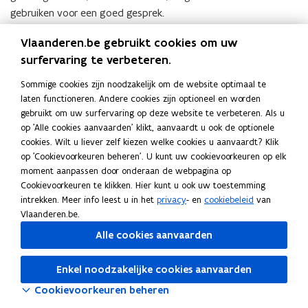
gebruiken voor een goed gesprek.
Vlaanderen.be gebruikt cookies om uw
Presentatie met inspiratie voor publieksambassadeurs voor
(
Vlaanderen
surfervaring te verbeteren.
P
o
Sommige cookies zijn noodzakelijk om de website optimaal te
w
Deel deze pagina
laten functioneren. Andere cookies zijn optioneel en worden
e
gebruikt om uw surfervaring op deze website te verbeteren. Als u
F
L
K
r
op 'Alle cookies aanvaarden' klikt, aanvaardt u ook de optionele
a
i
o
p
cookies. Wilt u liever zelf kiezen welke cookies u aanvaardt? Klik
c
n
p
op 'Cookievoorkeuren beheren'. U kunt uw cookievoorkeuren op elk
o
e
k
i
moment aanpassen door onderaan de webpagina op
i
b
e
e
Cookievoorkeuren te klikken. Hier kunt u ook uw toestemming
n
o
d
e
intrekken. Meer info leest u in het
privacy
- en
cookiebeleid
van
t
Vlaanderen.be.
o
i
r
b
k
n
l
Alle cookies aanvaarden
e
o
o
i
s
p
p
n
Enkel noodzakelijke cookies aanvaarden
t
e
e
k
Cookievoorkeuren beheren
a
n
n
n
n