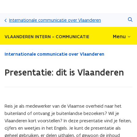
Overslaan
Zoeken
en
Internationale communicatie over Vlaanderen
naar
de
Menu
VLAANDEREN INTERN - COMMUNICATIE
inhoud
gaan
Gedaan
Internationale communicatie over Vlaanderen
met
laden.
Presentatie: dit is Vlaanderen
U
bevindt
zich
op:
Presentatie:
dit
Reis je als medewerker van de Vlaamse overheid naar het
is
buitenland of ontvang je buitenlandse bezoekers? Wil je
Vlaanderen
Vlaanderen kort voorstellen? In deze presentatie vind je feiten,
cijfers en weetjes in het Engels. Je kunt de presentatie als
geheel gebruiken, er delen uithalen, of gewoon de inhoud