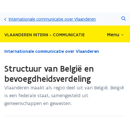
Overslaan
Zoeken
en
Internationale communicatie over Vlaanderen
naar
de
Menu
VLAANDEREN INTERN - COMMUNICATIE
inhoud
gaan
Gedaan
Internationale communicatie over Vlaanderen
met
laden.
Structuur van België en
U
bevindt
bevoegdheidsverdeling
zich
Vlaanderen maakt als regio deel uit van België. België
op:
Structuur
is een federale staat, samengesteld uit
van
gemeenschappen en gewesten.
België
en
bevoegdheidsverdeling