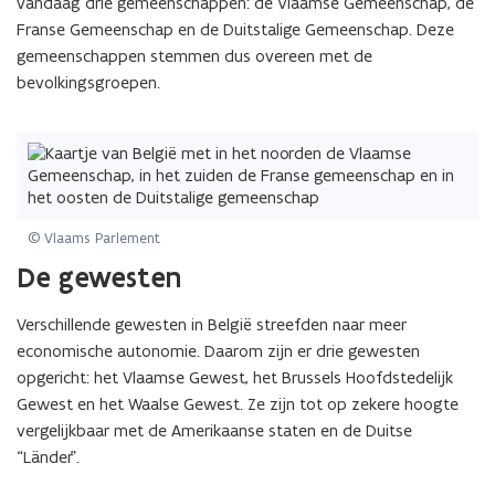
vandaag drie gemeenschappen: de Vlaamse Gemeenschap, de
o
o
r
Franse Gemeenschap en de Duitstalige Gemeenschap. Deze
r
m
m
gemeenschappen stemmen dus overeen met de
a
a
bevolkingsgroepen.
t
t
i
i
e
e
© Vlaams Parlement
De gewesten
Verschillende gewesten in België streefden naar meer
economische autonomie. Daarom zijn er drie gewesten
opgericht: het Vlaamse Gewest, het Brussels Hoofdstedelijk
Gewest en het Waalse Gewest. Ze zijn tot op zekere hoogte
vergelijkbaar met de Amerikaanse staten en de Duitse
“Länder”.