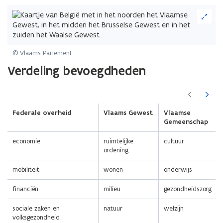
(Klik
op
de
afbeelding
voor
© Vlaams Parlement
een
Verdeling bevoegdheden
vergrote
weergave)
(Scroll
(Scroll
links)
rechts)
Federale overheid
Vlaams Gewest
Vlaamse
Gemeenschap
economie
ruimtelijke
cultuur
ordening
mobiliteit
wonen
onderwijs
financiën
milieu
gezondheidszorg
sociale zaken en
natuur
welzijn
volksgezondheid