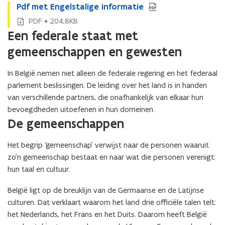
P
Pdf met Engelstalige informatie
P
d
d
PDF • 204,8KB
f
f
Een federale staat met
m
m
e
gemeenschappen en gewesten
e
t
t
E
E
In België nemen niet alleen de federale regering en het federaal
n
n
parlement beslissingen. De leiding over het land is in handen
g
g
van verschillende partners, die onafhankelijk van elkaar hun
e
e
bevoegdheden uitoefenen in hun domeinen.
l
l
De gemeenschappen
s
s
t
t
a
a
Het begrip ‘gemeenschap’ verwijst naar de personen waaruit
l
l
zo’n gemeenschap bestaat en naar wat die personen verenigt:
i
i
hun taal en cultuur.
g
g
e
e
België ligt op de breuklijn van de Germaanse en de Latijnse
i
i
culturen. Dat verklaart waarom het land drie officiële talen telt:
n
n
het Nederlands, het Frans en het Duits. Daarom heeft België
f
f