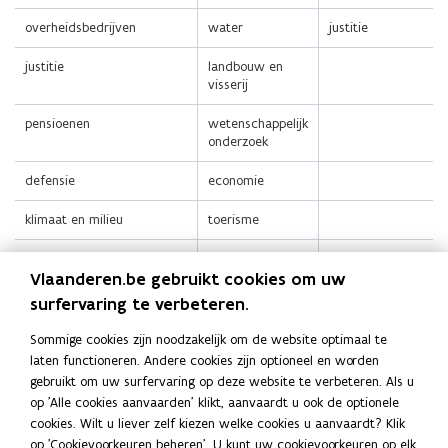
overheidsbedrijven
water
justitie
justitie
landbouw en
visserij
pensioenen
wetenschappelijk
onderzoek
defensie
economie
klimaat en milieu
toerisme
binnenlandse zaken
dierenwelzijn
Vlaanderen.be gebruikt cookies om uw
energie
energie
surfervaring te verbeteren.
buitenlandse zaken
stedenbeleid
Sommige cookies zijn noodzakelijk om de website optimaal te
laten functioneren. Andere cookies zijn optioneel en worden
ontwikkelingssamenwerking
werk
gebruikt om uw surfervaring op deze website te verbeteren. Als u
op 'Alle cookies aanvaarden' klikt, aanvaardt u ook de optionele
openbare
cookies. Wilt u liever zelf kiezen welke cookies u aanvaardt? Klik
werken en
op 'Cookievoorkeuren beheren'. U kunt uw cookievoorkeuren op elk