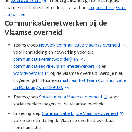
de
woordvoerders
in het organisatieregister. Staat jouw
(
o
naam en mailadres niet in de lijst? Laat het
organisatieregister
o
p
aanpassen
.
p
e
Communicatienetwerken bij de
e
n
n
t
Vlaamse overheid
t
i
i
n
Teamsgroep
Netwerk communicatie Vlaamse overheid
:
(
n
n
voor kennisdeling en netwerking voor alle
o
n
i
communicatieverantwoordelijken
,
(
p
i
e
communicatieadviseurs en -medewerkers
en
o
(
e
e
u
woordvoerders
bij de Vlaamse overheid. Werd je niet
p
o
(
n
u
w
uitgenodigd? Stuur een
mail naar het team Communicatie
e
p
o
t
(
w
v
en Marketing van DKBUZA
.
n
e
p
i
o
v
e
t
n
e
n
p
Teamsgroep
Sociale media Vlaamse overheid
: voor
(
e
n
i
t
n
n
e
social mediamanagers bij de Vlaamse overheid.
o
n
s
n
i
t
i
n
p
LinkedIngroep
Communicatie bij de Vlaamse overheid
:
(
s
t
n
n
i
e
t
e
voor iedereen die bij de Vlaamse overheid werkt aan
o
t
e
i
n
n
u
i
n
communicatie.
p
e
r
e
i
n
w
n