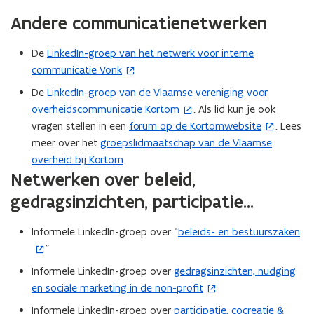
t
e
r
)
u
e
i
v
u
i
Andere communicatienetwerken
n
)
w
u
e
e
w
n
t
v
w
u
n
e
n
De
LinkedIn-groep van het netwerk voor interne
(
i
e
v
w
s
-
i
communicatie Vonk
o
n
n
e
v
t
m
e
p
n
De
LinkedIn-groep van de Vlaamse vereniging voor
(
s
n
e
e
a
u
e
i
overheidscommunicatie Kortom
. Als lid kun je ook
o
t
s
n
r
i
w
n
e
vragen stellen in een
forum op de Kortomwebsite
. Lees
p
(
e
t
s
)
l
v
t
u
meer over het
groepslidmaatschap van de Vlaamse
e
o
r
e
t
a
e
i
w
overheid bij Kortom
.
n
p
)
r
e
p
n
n
Netwerken over beleid,
v
t
e
)
r
p
s
n
e
i
n
gedragsinzichten, participatie...
)
l
t
i
n
n
t
i
e
e
s
n
i
c
Informele LinkedIn-groep over “
beleids- en bestuurszaken
(
r
u
t
i
n
a
”
o
)
w
e
e
n
t
p
Informele LinkedIn-groep over
gedragsinzichten, nudging
(
v
r
u
i
i
e
en sociale marketing in de non-profit
o
e
)
w
e
e
n
p
n
Informele LinkedIn-groep over
participatie, cocreatie &
(
v
u