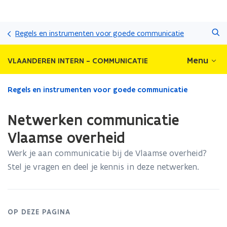
Overslaan
Zoeken
en
Regels en instrumenten voor goede communicatie
naar
de
Menu
VLAANDEREN INTERN - COMMUNICATIE
inhoud
gaan
Gedaan
Regels en instrumenten voor goede communicatie
met
laden.
Netwerken communicatie
U
bevindt
Vlaamse overheid
zich
Werk je aan communicatie bij de Vlaamse overheid?
op:
Netwerken
Stel je vragen en deel je kennis in deze netwerken.
communicatie
Vlaamse
overheid
OP DEZE PAGINA