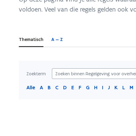
zich
voldoen. Veel van die regels gelden ook vo
op:
Regelgeving
voor
overheidscommunicatie
Thematisch
A — Z
Zoekterm
Alle
A
B
C
D
E
F
G
H
I
J
K
L
M