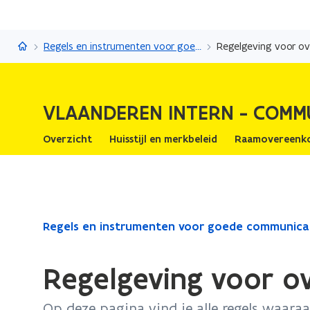
Vlaanderen Intern - Communicatie
Regels en instrumenten voor goede communicatie
Regelgeving voor o
VLAANDEREN INTERN - COMM
Overzicht
Huisstijl en merkbeleid
Raamovereenk
Gedaan
Regels en instrumenten voor goede communica
met
laden.
Regelgeving voor o
U
bevindt
Op deze pagina vind je alle regels waa