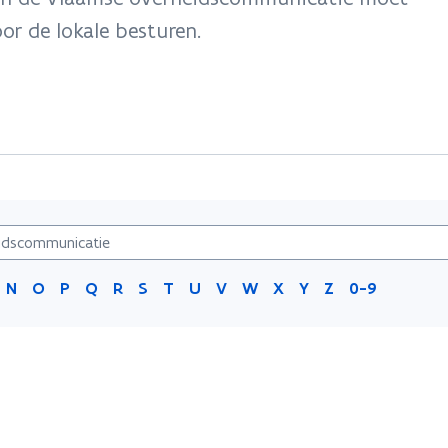
or de lokale besturen.
N
O
P
Q
R
S
T
U
V
W
X
Y
Z
0-9