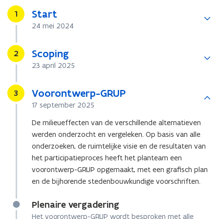
Start
Stap
1
24 mei 2024
Scoping
Stap
2
23 april 2025
Voorontwerp-GRUP
Stap
3
17 september 2025
De milieueffecten van de verschillende alternatieven
werden onderzocht en vergeleken. Op basis van alle
onderzoeken, de ruimtelijke visie en de resultaten van
het participatieproces heeft het planteam een
voorontwerp-GRUP opgemaakt, met een grafisch plan
en de bijhorende stedenbouwkundige voorschriften.
Plenaire vergadering
Het voorontwerp-GRUP wordt besproken met alle