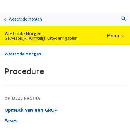
Overslaan
Zoeken
en
Westrode Morgen
naar
de
Westrode Morgen
Menu
inhoud
Gewestelijk Ruimtelijk Uitvoeringsplan
gaan
Gedaan
Westrode Morgen
met
laden.
Procedure
U
bevindt
zich
op:
Procedure
OP DEZE PAGINA
Opmaak van een GRUP
Fases