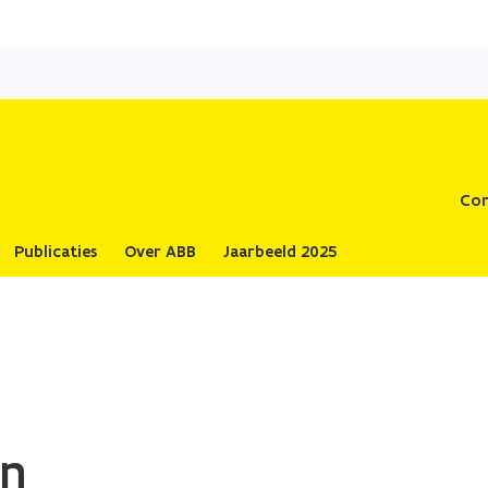
Overslaan
en
naar
de
inhoud
gaan
Con
Publicaties
Over ABB
Jaarbeeld 2025
en