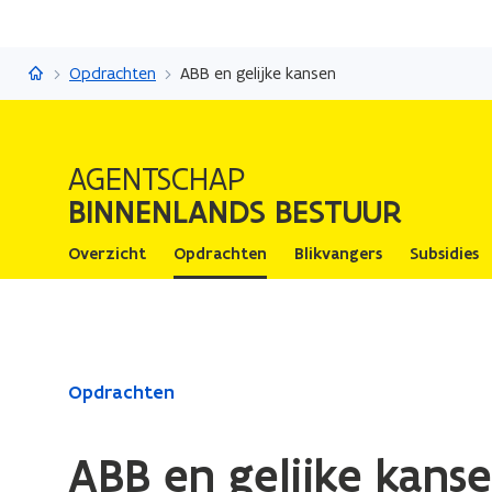
Binnenlands Bestuur
Opdrachten
ABB en gelijke kansen
AGENTSCHAP
BINNENLANDS BESTUUR
Overzicht
Opdrachten
Blikvangers
Subsidies
Gedaan
Opdrachten
met
laden.
ABB en gelijke kans
U