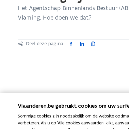
bevindt
Het Agentschap Binnenlands Bestuur (ABB
zich
Vlaming. Hoe doen we dat?
op:
ABB
en
F
L
K
gelijke
Deel deze pagina
a
i
o
kansen
c
n
p
e
k
i
b
e
e
o
d
e
o
i
r
k
n
l
Vlaanderen.be gebruikt cookies om uw surfe
o
o
i
p
p
n
Sommige cookies zijn noodzakelijk om de website optimaal
e
e
k
verbeteren. Als u op 'Alle cookies aanvaarden' klikt, aanva
n
n
n