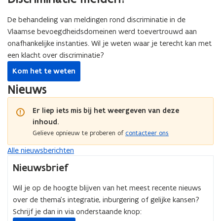
e
i
i
De behandeling van meldingen rond discriminatie in de
n
n
c
Vlaamse bevoegdheidsdomeinen werd toevertrouwd aan
c
l
onafhankelijke instanties. Wil je weten waar je terecht kan met
l
u
een klacht over discriminatie?
u
s
s
Kom het te weten
i
i
e
Nieuws
e
Er liep iets mis bij het weergeven van deze
inhoud.
Gelieve opnieuw te proberen of
contacteer ons
Alle nieuwsberichten
Nieuwsbrief
Wil je op de hoogte blijven van het meest recente nieuws
over de thema’s integratie, inburgering of gelijke kansen?
Schrijf je dan in via onderstaande knop: