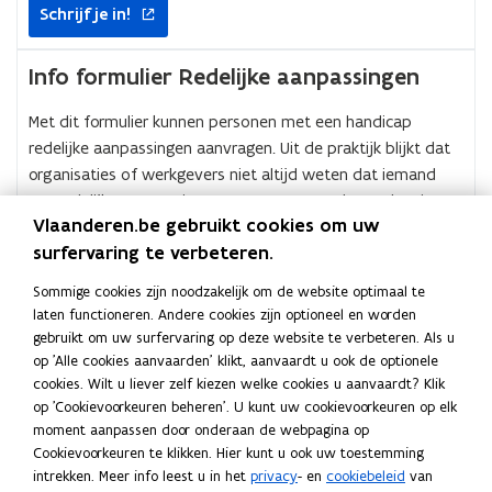
opent
Schrijf je in!
in
nieuw
venster
Info formulier Redelijke aanpassingen
Met dit formulier kunnen personen met een handicap
redelijke aanpassingen aanvragen. Uit de praktijk blijkt dat
organisaties of werkgevers niet altijd weten dat iemand
om redelijke aanpassingen vraagt, en wat de regelgeving
Vlaanderen.be gebruikt cookies om uw
daarover zegt.
surfervaring te verbeteren.
Meer details over het modelformulier
Sommige cookies zijn noodzakelijk om de website optimaal te
laten functioneren. Andere cookies zijn optioneel en worden
gebruikt om uw surfervaring op deze website te verbeteren. Als u
Deel deze pagina
op 'Alle cookies aanvaarden' klikt, aanvaardt u ook de optionele
F
L
K
cookies. Wilt u liever zelf kiezen welke cookies u aanvaardt? Klik
a
i
o
op 'Cookievoorkeuren beheren'. U kunt uw cookievoorkeuren op elk
c
n
p
moment aanpassen door onderaan de webpagina op
Cookievoorkeuren te klikken. Hier kunt u ook uw toestemming
e
k
i
intrekken. Meer info leest u in het
privacy
- en
cookiebeleid
van
Neem contact met ons op
b
e
e