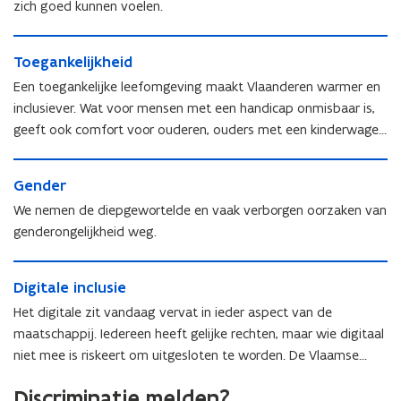
h
e
zich goed kunnen voelen.
T
Q
e
s
Q
I
s
i
T
I
+
i
T
Toegankelijkheid
e
o
+
e
o
e
Een toegankelijke leefomgeving maakt Vlaanderen warmer en
e
g
inclusiever. Wat voor mensen met een handicap onmisbaar is,
g
a
geeft ook comfort voor ouderen, ouders met een kinderwagen
a
n
of mensen die tijdelijk minder mobiel zijn.
n
k
G
k
e
G
Gender
e
e
l
e
n
l
We nemen de diepgewortelde en vaak verborgen oorzaken van
i
n
d
i
j
genderongelijkheid weg.
d
e
j
k
e
r
k
h
D
r
h
D
Digitale inclusie
e
i
e
i
i
g
Het digitale zit vandaag vervat in ieder aspect van de
i
g
d
i
maatschappij. Iedereen heeft gelijke rechten, maar wie digitaal
d
i
t
niet mee is riskeert om uitgesloten te worden. De Vlaamse
t
a
overheid zet in op digitale inclusie om gelijke kansen voor
a
l
Discriminatie melden?
l
iedereen te verzekeren.
e