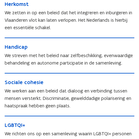
H
Herkomst
e
e
r
We zetten in op een beleid dat het integreren en inburgeren in
r
k
Vlaanderen vlot kan laten verlopen. Het Nederlands is hierbij
k
o
een essentiële schakel.
o
m
m
s
H
s
t
H
Handicap
a
t
a
n
We streven met het beleid naar zelfbeschikking, evenwaardige
n
d
behandeling en autonome participatie in de samenleving.
d
i
i
c
S
c
a
S
Sociale cohesie
o
a
p
o
c
We werken aan een beleid dat dialoog en verbinding tussen
p
c
i
mensen versterkt. Discriminatie, gewelddadige polarisering en
i
a
haatspraak hebben geen plaats.
a
l
l
e
L
e
c
L
LGBTQI+
G
c
o
G
B
o
We richten ons op een samenleving waarin LGBTQI+ personen
h
B
T