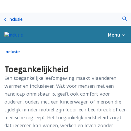
Overslaan
Zoeken
en
Inclusie
naar
de
Menu
inhoud
gaan
Gedaan
Inclusie
met
laden.
Toegankelijkheid
U
bevindt
Een toegankelijke leefomgeving maakt Vlaanderen
zich
warmer en inclusiever. Wat voor mensen met een
op:
handicap onmisbaar is, geeft ook comfort voor
Toegankelijkheid
ouderen, ouders met een kinderwagen of mensen die
tijdelijk minder mobiel zijn (door een beenbreuk of een
medische ingreep). Het toegankelijkheidsbeleid zorgt
dat iedereen kan wonen, werken en leven zonder