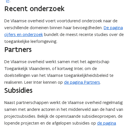
.
o
Recent onderzoek
p
e
De Vlaamse overheid voert voortdurend onderzoek naar de
n
verschillende domeinen binnen haar bevoegdheden.
De pagina
t
cijfers en onderzoek
bundelt de meest recente studies over de
i
toegankelijke leefomgeving.
n
Partners
n
i
De Vlaamse overheid werkt samen met het agentschap
e
Toegankelijk Vlaanderen, of kortweg Inter, om de
u
doelstellingen van het Vlaamse toegankelijkheidsbeleid te
w
realiseren. Leer Inter kennen op
de pagina Partners
.
v
Subsidies
e
n
Naast partnerschappen werkt de Vlaamse overheid regelmatig
s
samen met andere actoren in het middenveld aan de hand van
t
projectsubsidies. Bekijk de openstaande subsidieoproepen, de
e
lopende projecten en de afgelopen subsidies op
de pagina
r