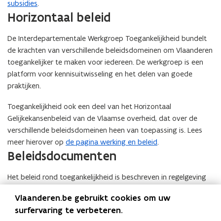
subsidies
.
)
Horizontaal beleid
De Interdepartementale Werkgroep Toegankelijkheid bundelt
de krachten van verschillende beleidsdomeinen om Vlaanderen
toegankelijker te maken voor iedereen. De werkgroep is een
platform voor kennisuitwisseling en het delen van goede
praktijken.
Toegankelijkheid ook een deel van het Horizontaal
Gelijkekansenbeleid van de Vlaamse overheid, dat over de
verschillende beleidsdomeinen heen van toepassing is. Lees
meer hierover op
de pagina werking en beleid
.
Beleidsdocumenten
Het beleid rond toegankelijkheid is beschreven in regelgeving
en wettelijke kaders. Die vind je op
de pagina regelgeving en
Vlaanderen.be gebruikt cookies om uw
beleidsdocumenten
. De beleidsnota’s en de beleids- en
surfervaring te verbeteren.
begrotingstoelichting (BBT) vind je op
de pagina werking en