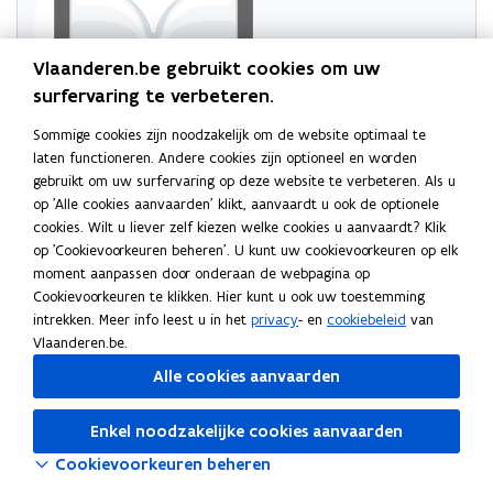
Vlaanderen.be gebruikt cookies om uw
surfervaring te verbeteren.
Sommige cookies zijn noodzakelijk om de website optimaal te
Probeer de pagina opnieuw te laden
laten functioneren. Andere cookies zijn optioneel en worden
gebruikt om uw surfervaring op deze website te verbeteren. Als u
Indien dit niet lukt, wacht even en probeer opnieuw
op 'Alle cookies aanvaarden' klikt, aanvaardt u ook de optionele
cookies. Wilt u liever zelf kiezen welke cookies u aanvaardt? Klik
op 'Cookievoorkeuren beheren'. U kunt uw cookievoorkeuren op elk
moment aanpassen door onderaan de webpagina op
Cookievoorkeuren te klikken. Hier kunt u ook uw toestemming
Neem contact met ons op
intrekken. Meer info leest u in het
privacy
- en
cookiebeleid
van
Vlaanderen.be.
Heb je een vraag of opmerking?
Alle cookies aanvaarden
Laat het ons weten
Enkel noodzakelijke cookies aanvaarden
Cookievoorkeuren beheren