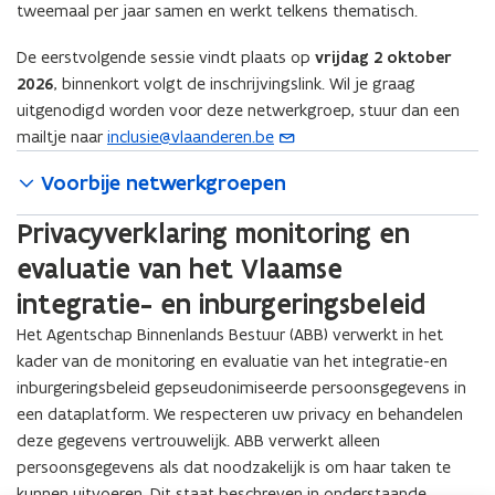
tweemaal per jaar samen en werkt telkens thematisch.
De eerstvolgende sessie vindt plaats op
vrijdag 2 oktober
2026
, binnenkort volgt de inschrijvingslink. Wil je graag
uitgenodigd worden voor deze netwerkgroep, stuur dan een
mailtje naar
inclusie@vlaanderen.be
(
o
Voorbije netwerkgroepen
p
e
Privacyverklaring monitoring en
n
evaluatie van het Vlaamse
t
integratie- en inburgeringsbeleid
i
n
Het Agentschap Binnenlands Bestuur (ABB) verwerkt in het
u
kader van de monitoring en evaluatie van het integratie-en
w
inburgeringsbeleid gepseudonimiseerde persoonsgegevens in
e
een dataplatform. We respecteren uw privacy en behandelen
-
deze gegevens vertrouwelijk. ABB verwerkt alleen
m
persoonsgegevens als dat noodzakelijk is om haar taken te
a
kunnen uitvoeren. Dit staat beschreven in onderstaande