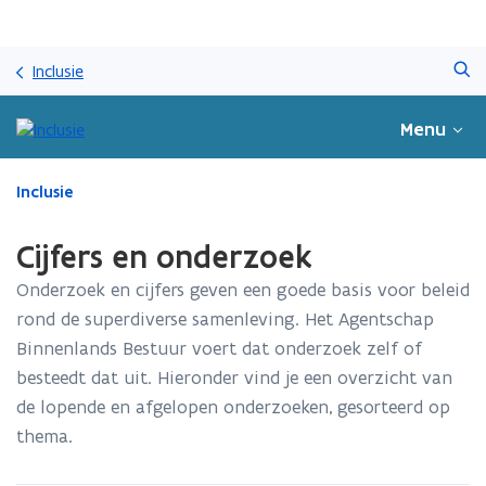
Overslaan
Zoeken
en
Inclusie
naar
de
Menu
inhoud
gaan
Gedaan
Inclusie
met
laden.
Cijfers en onderzoek
U
bevindt
Onderzoek en cijfers geven een goede basis voor beleid
zich
rond de superdiverse samenleving. Het Agentschap
op:
Binnenlands Bestuur voert dat onderzoek zelf of
Cijfers
en
besteedt dat uit. Hieronder vind je een overzicht van
onderzoek
de lopende en afgelopen onderzoeken, gesorteerd op
thema.