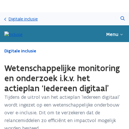
Overslaan
Zoeken
en
Digitale inclusie
naar
de
Menu
inhoud
gaan
Gedaan
Digitale inclusie
met
laden.
Wetenschappelijke monitoring
U
bevindt
en onderzoek i.k.v. het
zich
actieplan ‘Iedereen digitaal’
op:
Wetenschappelijke
Tijdens de uitrol van het actieplan ‘Iedereen digitaal’
monitoring
wordt ingezet op een wetenschappelijke onderbouw
en
onderzoek
over e-inclusie. Dit om te verzekeren dat de
i.k.v.
relancemiddelen zo efficiënt en impactvol mogelijk
het
worden besteed.