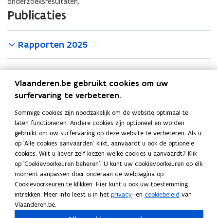
onderzoeksresultaten.
Publicaties
Rapporten 2025
Rapporten 2024
Vlaanderen.be gebruikt cookies om uw
surfervaring te verbeteren.
Rapporten 2023
Sommige cookies zijn noodzakelijk om de website optimaal te
laten functioneren. Andere cookies zijn optioneel en worden
gebruikt om uw surfervaring op deze website te verbeteren. Als u
Deel deze pagina
op 'Alle cookies aanvaarden' klikt, aanvaardt u ook de optionele
F
L
K
cookies. Wilt u liever zelf kiezen welke cookies u aanvaardt? Klik
a
i
o
op 'Cookievoorkeuren beheren'. U kunt uw cookievoorkeuren op elk
c
n
p
moment aanpassen door onderaan de webpagina op
Cookievoorkeuren te klikken. Hier kunt u ook uw toestemming
e
k
i
intrekken. Meer info leest u in het
privacy
- en
cookiebeleid
van
Neem contact met ons op
b
e
e
Vlaanderen.be.
o
d
e
Heb je een vraag of opmerking?