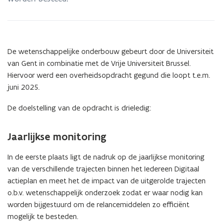
actieplan
‘Iedereen
digitaal’
De wetenschappelijke onderbouw gebeurt door de Universiteit
van Gent in combinatie met de Vrije Universiteit Brussel.
Hiervoor werd een overheidsopdracht gegund die loopt t.e.m.
juni 2025.
De doelstelling van de opdracht is drieledig:
Jaarlijkse monitoring
In de eerste plaats ligt de nadruk op de jaarlijkse monitoring
van de verschillende trajecten binnen het Iedereen Digitaal
actieplan en meet het de impact van de uitgerolde trajecten
o.b.v. wetenschappelijk onderzoek zodat er waar nodig kan
worden bijgestuurd om de relancemiddelen zo efficiënt
mogelijk te besteden.