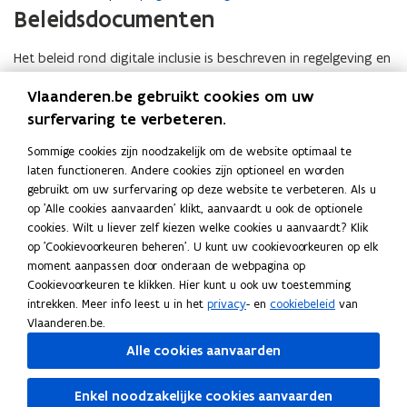
Beleidsdocumenten
Het beleid rond digitale inclusie is beschreven in regelgeving en
wettelijke kaders. Die vind je op
de pagina regelgeving en
Vlaanderen.be gebruikt cookies om uw
beleidsdocumenten
. De beleidsnota’s en de beleids- en
surfervaring te verbeteren.
begrotingstoelichting (BBT) vind je op
de pagina werking en
beleid
.
Sommige cookies zijn noodzakelijk om de website optimaal te
laten functioneren. Andere cookies zijn optioneel en worden
gebruikt om uw surfervaring op deze website te verbeteren. Als u
Deel deze pagina
op 'Alle cookies aanvaarden' klikt, aanvaardt u ook de optionele
F
L
K
cookies. Wilt u liever zelf kiezen welke cookies u aanvaardt? Klik
a
i
o
op 'Cookievoorkeuren beheren'. U kunt uw cookievoorkeuren op elk
c
n
p
moment aanpassen door onderaan de webpagina op
Cookievoorkeuren te klikken. Hier kunt u ook uw toestemming
e
k
i
intrekken. Meer info leest u in het
privacy
- en
cookiebeleid
van
Neem contact met ons op
b
e
e
Vlaanderen.be.
o
d
e
Heb je een vraag of opmerking?
Alle cookies aanvaarden
o
i
r
Laat het ons weten
k
n
l
Enkel noodzakelijke cookies aanvaarden
o
o
i