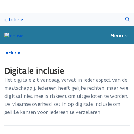
Overslaan
Zoeken
en
Inclusie
naar
de
Menu
inhoud
gaan
Gedaan
Inclusie
met
laden.
Digitale inclusie
U
bevindt
Het digitale zit vandaag vervat in ieder aspect van de
zich
maatschappij. Iedereen heeft gelijke rechten, maar wie
op:
digitaal niet mee is riskeert om uitgesloten te worden.
Digitale
inclusie
De Vlaamse overheid zet in op digitale inclusie om
gelijke kansen voor iedereen te verzekeren.