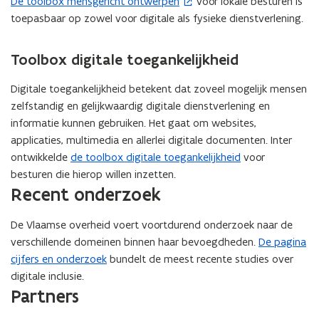
De toolbox mensgericht ontwerpen
voor lokale besturen is
(
toepasbaar op zowel voor digitale als fysieke dienstverlening.
o
p
e
Toolbox digitale toegankelijkheid
n
t
Digitale toegankelijkheid betekent dat zoveel mogelijk mensen
i
zelfstandig en gelijkwaardig digitale dienstverlening en
n
informatie kunnen gebruiken. Het gaat om websites,
n
applicaties, multimedia en allerlei digitale documenten. Inter
i
ontwikkelde
de toolbox digitale toegankelijkheid
voor
e
besturen die hierop willen inzetten.
u
Recent onderzoek
w
v
De Vlaamse overheid voert voortdurend onderzoek naar de
e
verschillende domeinen binnen haar bevoegdheden.
De pagina
n
cijfers en onderzoek
bundelt de meest recente studies over
s
digitale inclusie.
Partners
t
e