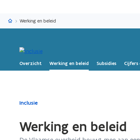
Inclusie
Werking en beleid
Overzicht
Werking en beleid
Subsidies
Cijfer
Gedaan
Inclusie
met
laden.
Werking en beleid
U
bevindt
De Vlaamse overheid bouwt mee aan een