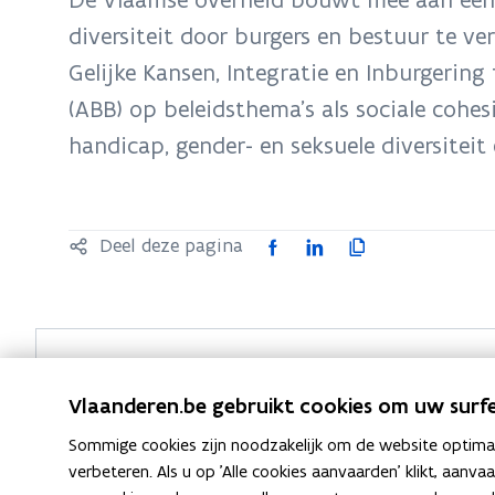
zich
diversiteit door burgers en bestuur te ve
op:
Gelijke Kansen, Integratie en Inburgerin
Werking
en
(ABB) op beleidsthema’s als sociale cohesi
beleid
handicap, gender- en seksuele diversiteit
F
L
K
Deel deze pagina
a
i
o
c
n
p
e
k
i
b
e
e
o
d
e
Vlaanderen.be gebruikt cookies om uw surfe
Neem contact met ons op
o
i
r
Sommige cookies zijn noodzakelijk om de website optimaal
k
n
l
verbeteren. Als u op 'Alle cookies aanvaarden' klikt, aanva
o
o
i