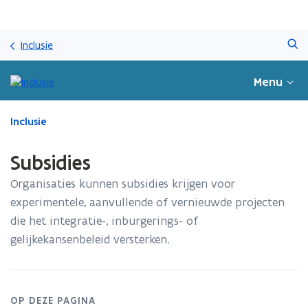
Overslaan
Zoeken
en
Inclusie
naar
de
Menu
inhoud
gaan
Gedaan
Inclusie
met
laden.
Subsidies
U
bevindt
Organisaties kunnen subsidies krijgen voor
zich
experimentele, aanvullende of vernieuwde projecten
op:
die het integratie-, inburgerings- of
Subsidies
gelijkekansenbeleid versterken.
OP DEZE PAGINA