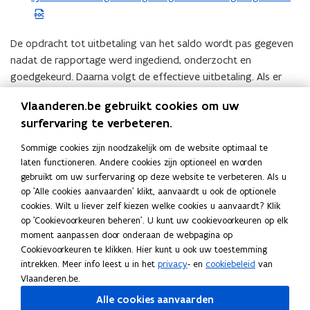
c
o
l
W
e
r
b
o
l
d
De opdracht tot uitbetaling van het saldo wordt pas gegeven
e
r
b
b
nadat de rapportage werd ingediend, onderzocht en
s
d
e
e
goedgekeurd. Daarna volgt de effectieve uitbetaling. Als er
t
b
s
s
geen afrekeningsdossier wordt ingediend, worden de
a
e
t
Vlaanderen.be gebruikt cookies om uw
t
eventueel verkregen voorschotten teruggevorderd. Indien je
n
s
a
surfervaring te verbeteren.
a
nog vragen hebt omtrent de afrekening, kan je altijd contact
d
t
n
n
opnemen met
inclusie@vlaanderen.be
(
o
a
Sommige cookies zijn noodzakelijk om de website optimaal te
d
d
o
laten functioneren. Andere cookies zijn optioneel en worden
p
n
o
o
p
gebruikt om uw surfervaring op deze website te verbeteren. Als u
Deel deze pagina
e
d
p
p
op 'Alle cookies aanvaarden' klikt, aanvaardt u ook de optionele
e
n
o
e
F
L
K
cookies. Wilt u liever zelf kiezen welke cookies u aanvaardt? Klik
e
n
t
p
n
a
i
o
op 'Cookievoorkeuren beheren'. U kunt uw cookievoorkeuren op elk
n
t
i
e
t
c
n
p
moment aanpassen door onderaan de webpagina op
t
i
n
n
Cookievoorkeuren te klikken. Hier kunt u ook uw toestemming
i
e
k
i
i
n
n
t
intrekken. Meer info leest u in het
privacy
- en
cookiebeleid
van
Neem contact met ons op
n
b
e
e
n
u
Vlaanderen.be.
i
i
n
o
d
e
Heb je een vraag of opmerking?
n
w
e
n
Alle cookies aanvaarden
i
o
i
r
i
e