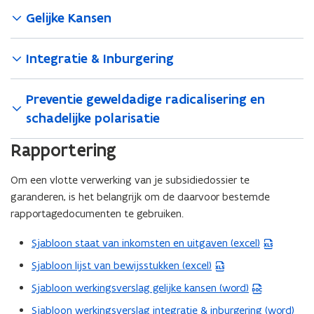
Gelijke Kansen
Integratie & Inburgering
Preventie geweldadige radicalisering en
schadelijke polarisatie
Rapportering
Om een vlotte verwerking van je subsidiedossier te
garanderen, is het belangrijk om de daarvoor bestemde
rapportagedocumenten te gebruiken.
Sjabloon staat van inkomsten en uitgaven (excel)
(
E
Sjabloon lijst van bewijsstukken (excel)
(
x
E
Sjabloon werkingsverslag gelijke kansen (word)
(
c
x
W
Sjabloon werkingsverslag integratie & inburgering (word)
e
(