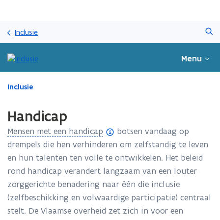
Overslaan
Zoeken
en
Inclusie
naar
de
Menu
inhoud
gaan
Gedaan
Inclusie
met
laden.
Handicap
U
bevindt
(
Mensen met een handicap
botsen vandaag op
zich
o
drempels die hen verhinderen om zelfstandig te leven
op:
p
en hun talenten ten volle te ontwikkelen. Het beleid
Handicap
e
rond handicap verandert langzaam van een louter
n
zorggerichte benadering naar één die inclusie
d
(zelfbeschikking en volwaardige participatie) centraal
e
stelt. De Vlaamse overheid zet zich in voor een