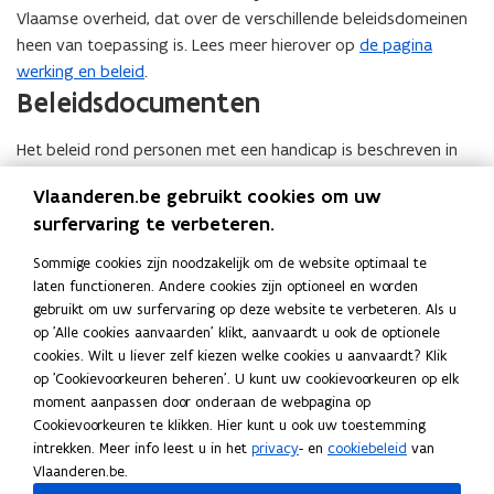
Vlaamse overheid, dat over de verschillende beleidsdomeinen
heen van toepassing is. Lees meer hierover op
de pagina
werking en beleid
.
Beleidsdocumenten
Het beleid rond personen met een handicap is beschreven in
regelgeving en wettelijke kaders. Die vind je op
de pagina
Vlaanderen.be gebruikt cookies om uw
regelgeving en beleidsdocumenten
. De beleidsnota’s en de
surfervaring te verbeteren.
beleids- en begrotingstoelichting (BBT) vind je op
de pagina
werking en beleid
.
Sommige cookies zijn noodzakelijk om de website optimaal te
laten functioneren. Andere cookies zijn optioneel en worden
gebruikt om uw surfervaring op deze website te verbeteren. Als u
Deel deze pagina
op 'Alle cookies aanvaarden' klikt, aanvaardt u ook de optionele
F
L
K
cookies. Wilt u liever zelf kiezen welke cookies u aanvaardt? Klik
a
i
o
op 'Cookievoorkeuren beheren'. U kunt uw cookievoorkeuren op elk
c
n
p
moment aanpassen door onderaan de webpagina op
Cookievoorkeuren te klikken. Hier kunt u ook uw toestemming
e
k
i
intrekken. Meer info leest u in het
privacy
- en
cookiebeleid
van
Neem contact met ons op
b
e
e
Vlaanderen.be.
o
d
e
Heb je een vraag of opmerking?