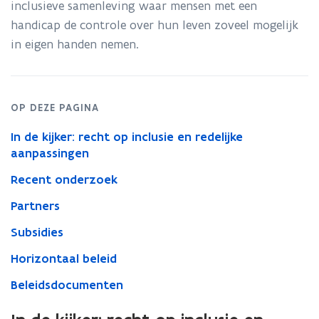
f
inclusieve samenleving waar mensen met een
i
handicap de controle over hun leven zoveel mogelijk
n
in eigen handen nemen.
i
t
i
OP DEZE PAGINA
e
In de kijker: recht op inclusie en redelijke
)
aanpassingen
Recent onderzoek
Partners
Subsidies
Horizontaal beleid
Beleidsdocumenten