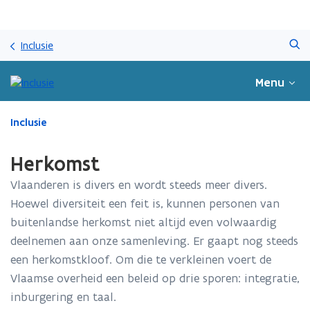
Overslaan
Zoeken
en
Inclusie
naar
de
Menu
inhoud
gaan
Gedaan
Inclusie
met
laden.
Herkomst
U
bevindt
Vlaanderen is divers en wordt steeds meer divers.
zich
Hoewel diversiteit een feit is, kunnen personen van
op:
buitenlandse herkomst niet altijd even volwaardig
Herkomst
deelnemen aan onze samenleving. Er gaapt nog steeds
een herkomstkloof. Om die te verkleinen voert de
Vlaamse overheid een beleid op drie sporen: integratie,
inburgering en taal.