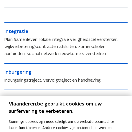
I
I
Integratie
n
n
t
Plan Samenleven: lokale integrale veiligheidscel versterken,
t
e
wijkverbeteringscontracten afsluiten, zomerscholen
e
g
aanbieden, sociaal netwerk nieuwkomers versterken.
g
r
r
a
I
a
t
I
Inburgering
n
t
i
n
b
i
Inburgeringstraject, vervolgtraject en handhaving
e
b
u
e
u
r
N
r
g
N
Nederlands als verbindende taal
e
g
e
Vlaanderen.be gebruikt cookies om uw
e
d
Taalbeleid en -promotie, sociaal tolken, taalhulpen,
e
r
d
surfervaring te verbeteren.
e
oefenkansen Nederlands, certificerende taaltest
r
i
e
r
i
n
Sommige cookies zijn noodzakelijk om de website optimaal te
r
l
n
g
laten functioneren. Andere cookies zijn optioneel en worden
l
a