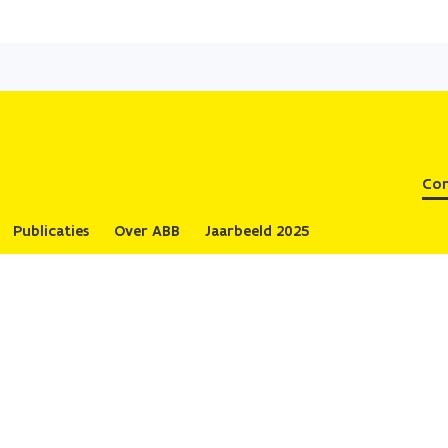
Overslaan
en
naar
de
inhoud
gaan
Con
Publicaties
Over ABB
Jaarbeeld 2025