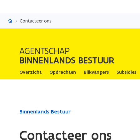
Binnenlands Bestuur
Contacteer ons
AGENTSCHAP
BINNENLANDS BESTUUR
Overzicht
Opdrachten
Blikvangers
Subsidies
Gedaan
Binnenlands Bestuur
met
laden.
Contacteer ons
U