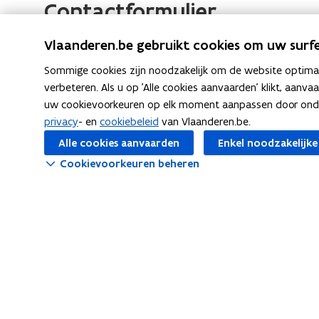
Contactformulier
v
v
e
e
r
Vlaanderen.be gebruikt cookies om uw surfe
r
d
d
Sommige cookies zijn noodzakelijk om de website optimaal
e
verbeteren. Als u op 'Alle cookies aanvaarden' klikt, aanva
e
w
uw cookievoorkeuren op elk moment aanpassen door ondera
w
e
privacy
- en
cookiebeleid
van Vlaanderen.be.
e
r
Alle cookies aanvaarden
Enkel noodzakelijke
k
r
i
Cookievoorkeuren beheren
k
n
i
g
n
v
g
a
v
n
a
A
n
B
B
A
?