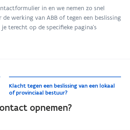
ontactformulier in en we nemen zo snel
r de werking van ABB of tegen een beslissing
 je terecht op de specifieke pagina’s
K
K
Klacht tegen een beslissing van een lokaal
l
l
of provinciaal bestuur?
a
a
c
 contact opnemen?
c
h
h
t
t
t
t