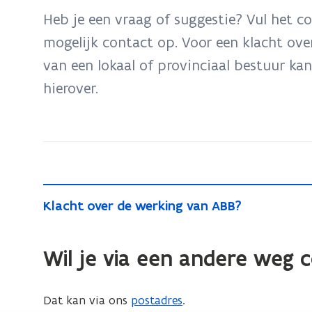
bevindt
Heb je een vraag of suggestie? Vul het c
zich
mogelijk contact op. Voor een klacht ove
op:
van een lokaal of provinciaal bestuur kan
Contacteer
ons
hierover.
K
K
Klacht over de werking van ABB?
l
l
a
a
c
Wil je via een andere weg
c
h
h
t
t
Dat kan via ons
postadres
.
o
o