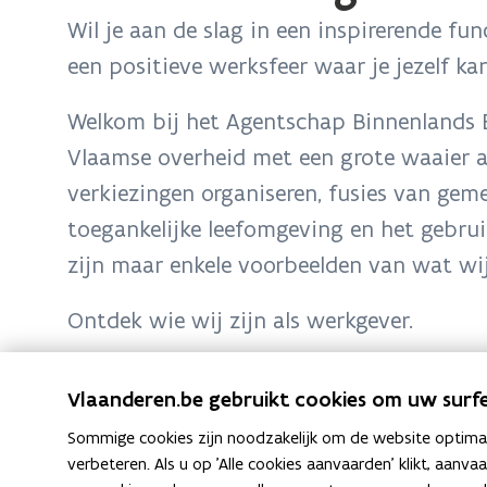
bevindt
Wil je aan de slag in een inspirerende f
zich
een positieve werksfeer waar je jezelf ka
op:
ABB
Welkom bij het Agentschap Binnenlands B
als
Vlaamse overheid met een grote waaier a
werkgever
verkiezingen organiseren, fusies van ge
toegankelijke leefomgeving en het gebrui
zijn maar enkele voorbeelden van wat wi
Ontdek wie wij zijn als werkgever.
Vlaanderen.be gebruikt cookies om uw surfe
F
L
K
Deel deze pagina
Sommige cookies zijn noodzakelijk om de website optimaal
a
i
o
verbeteren. Als u op 'Alle cookies aanvaarden' klikt, aanva
c
n
p