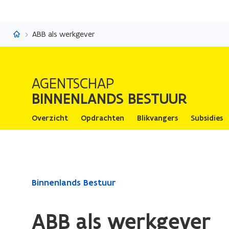
Binnenlands Bestuur
ABB als werkgever
AGENTSCHAP
BINNENLANDS BESTUUR
Overzicht
Opdrachten
Blikvangers
Subsidies
Gedaan
Binnenlands Bestuur
met
laden.
ABB als werkgever
U