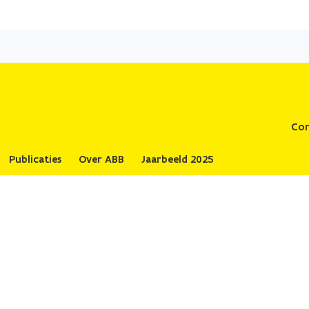
Overslaan
en
naar
de
inhoud
gaan
Con
Publicaties
Over ABB
Jaarbeeld 2025