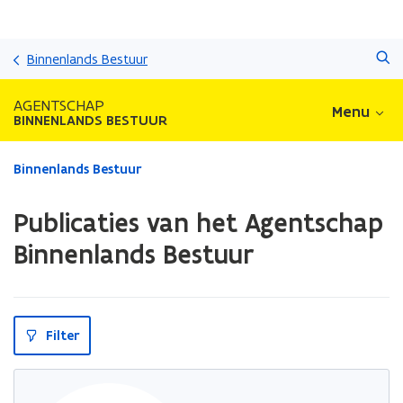
Overslaan
Zoeken
en
Binnenlands Bestuur
naar
de
AGENTSCHAP
Menu
inhoud
BINNENLANDS BESTUUR
gaan
Gedaan
Binnenlands Bestuur
met
laden.
Publicaties van het Agentschap
U
bevindt
Binnenlands Bestuur
zich
op:
Publicaties
van
Filter
het
Agentschap
Binnenlands
Bestuur