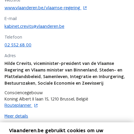
2
2
4
4
o
www.vlaanderen.be/vlaamse-regering
-
-
p
E-mail
2
2
e
0
0
n
kabinet.crevits@vlaanderen.be
2
2
t
Telefoon
9
9
i
.
02 552 68 00
.
n
B
B
n
Adres
i
i
i
n
Hilde Crevits, viceminister-president van de Vlaamse
n
e
n
Regering en Vlaams minister van Binnenland, Steden- en
n
u
e
e
w
Plattelandsbeleid, Samenleven, Integratie en Inburgering,
n
n
v
Bestuurszaken, Sociale Economie en Zeevisserij
l
l
e
Consciencegebouw
a
a
n
Koning Albert II laan 15, 1210 Brussel, België
n
n
s
o
Routeplanner
d
d
t
p
s
s
e
Meer details
e
b
b
r
n
e
e
Vlaanderen.be gebruikt cookies om uw
t
s
s