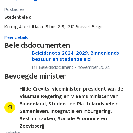
A
r
r
A
r
r
e
p
r
r
n
Postadres
e
c
c
s
n
Stedenbeleid
h
h
t
t
i
i
Koning Albert II laan 15 bus 215, 1210 Brussel, België
e
i
t
t
r
n
Meer details
e
e
n
Beleidsdocumenten
c
c
i
t
t
B
Beleidsnota 2024-2029. Binnenlands
B
e
u
u
e
bestuur en stedenbeleid
e
u
u
u
l
l
w
Beleidsdocument • november 2024
r
r
e
e
v
Bevoegde minister
i
i
e
d
d
n
Hilde Crevits, viceminister-president van de
s
s
s
Vlaamse Regering en Vlaams minister van
n
n
t
o
o
Binnenland, Steden- en Plattelandsbeleid,
e
t
t
Samenleven, Integratie en Inburgering,
r
a
a
Bestuurszaken, Sociale Economie en
2
2
Zeevisserij
0
0
Website