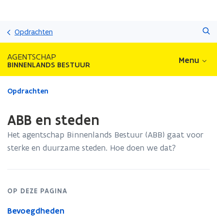
Overslaan
Zoeken
en
Opdrachten
naar
de
AGENTSCHAP
Menu
inhoud
BINNENLANDS BESTUUR
gaan
Gedaan
Opdrachten
met
laden.
ABB en steden
U
bevindt
Het agentschap Binnenlands Bestuur (ABB) gaat voor
zich
sterke en duurzame steden. Hoe doen we dat?
op:
ABB
en
steden
OP DEZE PAGINA
Bevoegdheden