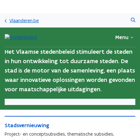
Overslaan
Zoeken
en
Vlaanderen.be
naar
de
Menu
inhoud
gaan
Het Vlaamse stedenbeleid stimuleert de steden
in hun ontwikkeling tot duurzame steden. De
stad is de motor van de samenleving, een plaats
waar innovatieve oplossingen worden gevonden
voor maatschappelijke uitdagingen.
S
S
Stadsvernieuwing
t
t
a
Project- en conceptsubsidies, thematische subsidies,
a
d