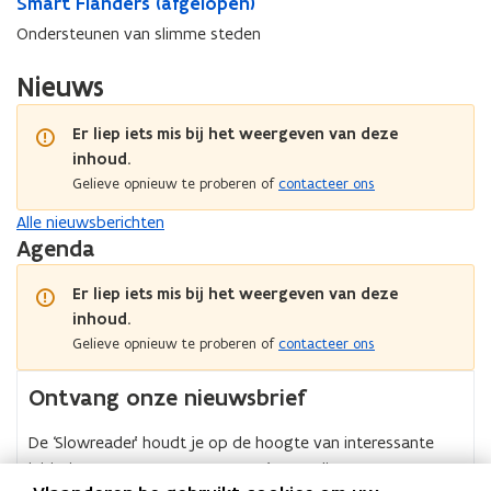
S
Smart Flanders (afgelopen)
m
e
r
t
o
e
r
m
a
r
i
Ondersteunen van slimme steden
e
r
u
a
r
i
n
u
n
r
t
n
g
Nieuws
n
i
t
F
g
i
n
F
l
n
g
Er liep iets mis bij het weergeven van deze
l
a
g
p
inhoud.
a
n
p
r
n
Gelieve opnieuw te proberen of
contacteer ons
d
r
o
d
e
o
Alle nieuwsberichten
v
e
r
v
Agenda
i
r
s
i
n
s
(
n
c
Er liep iets mis bij het weergeven van deze
(
a
c
i
inhoud.
a
f
i
a
Gelieve opnieuw te proberen of
contacteer ons
f
g
a
l
g
e
l
e
e
Ontvang onze nieuwsbrief
l
e
s
l
o
s
t
o
p
De ‘Slowreader’ houdt je op de hoogte van interessante
t
e
p
e
initiatieven, evenementen en projecten die we
e
d
e
n