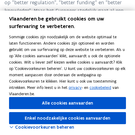
op “better regulation”, “better funding” en “better
knowledge”. Maar het Europees stedelijk gaat al een
Vlaanderen.be gebruikt cookies om uw
pak verder terug.
surfervaring te verbeteren.
Deel deze pagina
Sommige cookies zijn noodzakelijk om de website optimaal te
laten functioneren. Andere cookies zijn optioneel en worden
F
L
K
gebruikt om uw surfervaring op deze website te verbeteren. Als u
a
i
o
op 'Alle cookies aanvaarden' klikt, aanvaardt u ook de optionele
c
n
p
cookies. Wilt u liever zelf kiezen welke cookies u aanvaardt? Klik
e
k
i
op 'Cookievoorkeuren beheren'. U kunt uw cookievoorkeuren op elk
Neem contact met ons op
b
e
e
moment aanpassen door onderaan de webpagina op
o
d
e
Cookievoorkeuren te klikken. Hier kunt u ook uw toestemming
Heb je een vraag of opmerking?
intrekken. Meer info leest u in het
privacy
- en
cookiebeleid
van
o
i
r
Laat het ons weten
Vlaanderen.be.
k
n
l
Alle cookies aanvaarden
o
o
i
p
p
n
e
e
k
Enkel noodzakelijke cookies aanvaarden
n
n
n
Cookievoorkeuren beheren
t
t
a