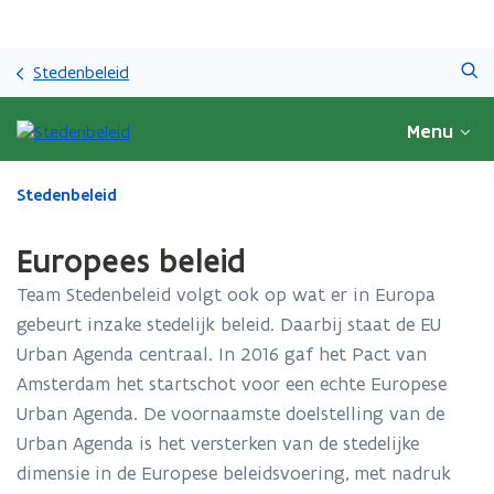
Overslaan
Zoeken
en
Stedenbeleid
naar
de
Menu
inhoud
gaan
Gedaan
Stedenbeleid
met
laden.
Europees beleid
U
bevindt
Team Stedenbeleid volgt ook op wat er in Europa
zich
gebeurt inzake stedelijk beleid. Daarbij staat de EU
op:
Urban Agenda centraal. In 2016 gaf het Pact van
Europees
beleid
Amsterdam het startschot voor een echte Europese
Urban Agenda. De voornaamste doelstelling van de
Urban Agenda is het versterken van de stedelijke
dimensie in de Europese beleidsvoering, met nadruk